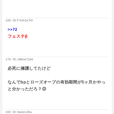
106: ID:FYUh3xTi0
>>72
フェステβ
176: ID:Jd8hw7L8d
必死に擁護してたけど
なんでbpとローズオーブの有効期間が5ヶ月かやっ
と分かっただろ？😊
182: ID:rbeAcLlDa