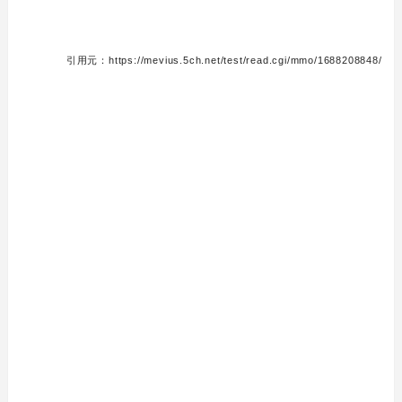
引用元：https://mevius.5ch.net/test/read.cgi/mmo/1688208848/