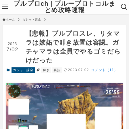
ブルプロch | ブループロトコルま
とめ攻略速報
ホーム
ガシャ・課金
【悲報】ブルプロスレ、リタマ
ラは嫉妬で叩き放置は容認。ガ
2023
7/02
チャマラは全員でやるゴミだら
けだった
2023-07-02
コメント（11）
ガシャ・課金
稼ぎ
裏技