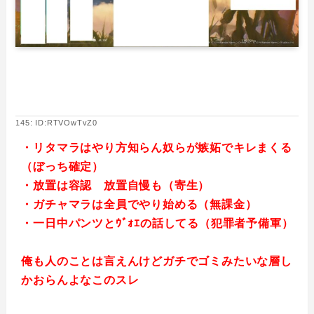
145: ID:RTVOwTvZ0
・リタマラはやり方知らん奴らが嫉妬でキレまくる
（ぼっち確定）
・放置は容認 放置自慢も（寄生）
・ガチャマラは全員でやり始める（無課金）
・一日中パンツとｳﾞｫｴの話してる（犯罪者予備軍）
俺も人のことは言えんけどガチでゴミみたいな層し
かおらんよなこのスレ