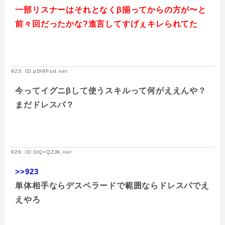
一部リスナーはそれとなくβ揃ってからの方が〜と
前々回だったかな?進言してすげぇキレられてた
923: ID:pDI9FsxI.net
今ってイグニβして使うスキルって何がええんや？
まだドレスパ？
926: ID:3rQ+QZJK.net
>>923
単体相手ならデスペラードで範囲ならドレスパでえ
えやろ