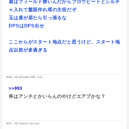
盾はフィールド狭いんだからブロウビートとシルチ
ャ入れて盤面作れ塔の主役だぞ
玉は盾が居たら引っ張るな
DPSはDPS出せ
ここからがスタート地点だと思うけど、スタート地
点以前が多過ぎる
996: ID:EFaMYXRL.net
>>993
斧はアンチとかいらんのやけどエアプかな？
997: ID:3mvln+cb.net