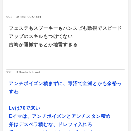
992: ID:+KuRJ0zJ.net
フェステもスプーキーもハンスピも敵視でスピード
アップのスキルもつけてない
吉崎が運搬するとか地雷すぎる
993: ID:3mvln+cb.net
アンチポイズン積まずに、毒沼で全滅とかも余裕っ
すわ
Lvは70で来い
Eイマは、アンチポイズンとアンチスタン積め
斧はデスペラ積むな、ドレフィ入れろ