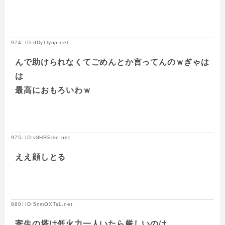
974: ID:dDy1lynp.net
んで助けられなくてごめんとか言ってんのｗぎゃは
は
最高におもろいわｗ
975: ID:v8HREtkd.net
ええ顔しとる
880: ID:5nmOXTs1.net
寄生の塔は低火力一人いたら厳しいのは