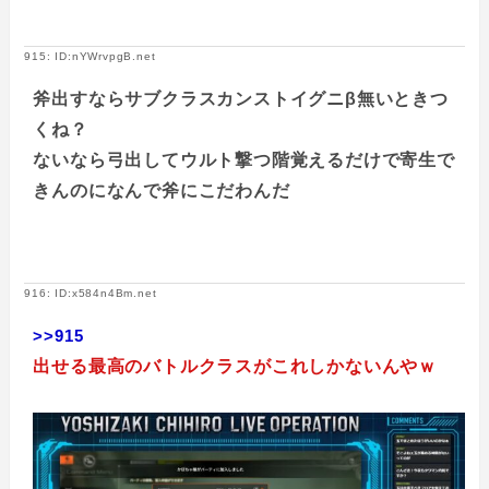
915: ID:nYWrvpgB.net
斧出すならサブクラスカンストイグニβ無いときつ
くね？
ないなら弓出してウルト撃つ階覚えるだけで寄生で
きんのになんで斧にこだわんだ
916: ID:x584n4Bm.net
>>915
出せる最高のバトルクラスがこれしかないんやｗ