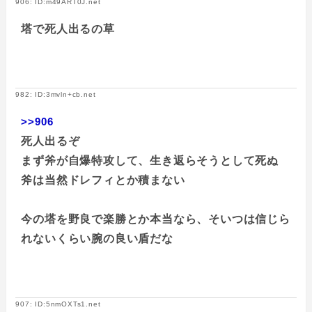
906: ID:m49ART0J.net
塔で死人出るの草
982: ID:3mvln+cb.net
>>906
死人出るぞ
まず斧が自爆特攻して、生き返らそうとして死ぬ
斧は当然ドレフィとか積まない
今の塔を野良で楽勝とか本当なら、そいつは信じら
れないくらい腕の良い盾だな
907: ID:5nmOXTs1.net