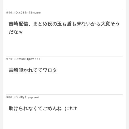
949: ID:x584n4Bm.net
吉崎配信、まとめ役の玉も盾も来ないから大変そう
だなｗ
976: ID:Vu81IjUW.net
吉崎叩かれててワロタ
980: ID:dDy1lynp.net
助けられなくてごめんね（ﾆﾔﾆﾔ