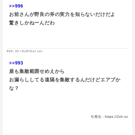
>>996
お前さんが野良の斧の実力を知らないだけだよ
驚きしかねーんだわ
999: ID:+KuRJ0zJ.net
>>993
盾も集敵範囲せめえから
お漏らししてる遠隔を集敵するんだけどエアプか
な？
引用元：https://2ch.sc