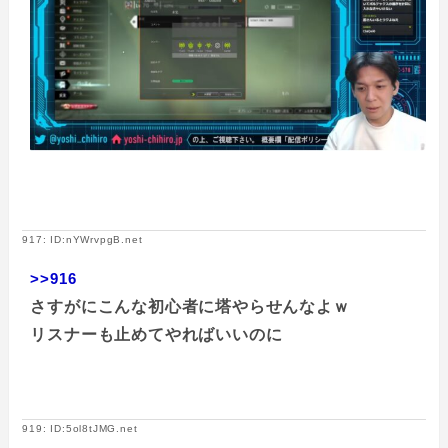
917: ID:nYWrvpgB.net
>>916
さすがにこんな初心者に塔やらせんなよｗ
リスナーも止めてやればいいのに
919: ID:5ol8tJMG.net