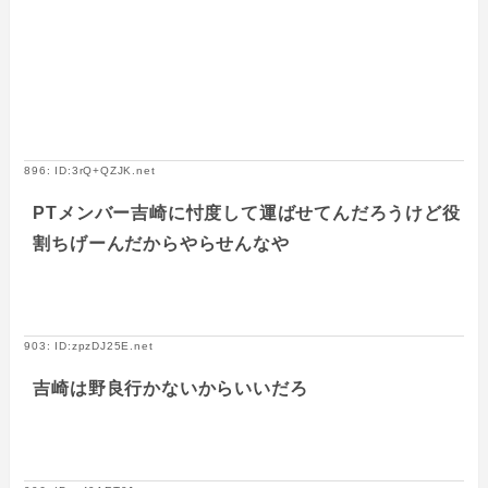
896: ID:3rQ+QZJK.net
PTメンバー吉崎に忖度して運ばせてんだろうけど役
割ちげーんだからやらせんなや
903: ID:zpzDJ25E.net
吉崎は野良行かないからいいだろ