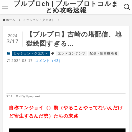
ブルプロch | ブループロトコルま
とめ攻略速報
ホーム
ミッション・クエスト
【ブルプロ】吉崎の塔配信、地
2024
3/17
獄絵図すぎる…
ミッション・クエスト
エンドコンテンツ
配信・動画投稿者
2024-03-17
コメント（42）
951: ID:dDy1lynp.net
自称エンジョイ（）勢（やることやってないんだけ
ど寄生するんだ勢）たちの末路