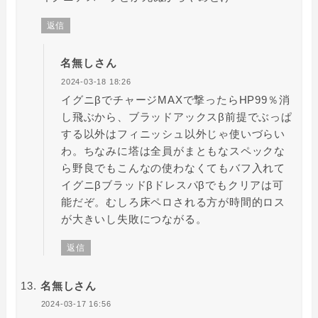
返信
名無しさん
2024-03-18 18:26
イグニβでチャージMAXで撃ったらHP99％消
し飛ぶから、ブラッドアックスβ前提でぶっぱ
する以外はフィニッシュ以外じゃ使いづらい
わ。ちなみに塔は全員がまともなスペックな
ら野良でもこんなの使わなくてもバフ入れて
イグニβブラッドβドレスパβでもクリアは可
能だぞ。むしろ床ペロされる方が時間的ロス
が大きいし失敗につながる。
返信
名無しさん
2024-03-17 16:56