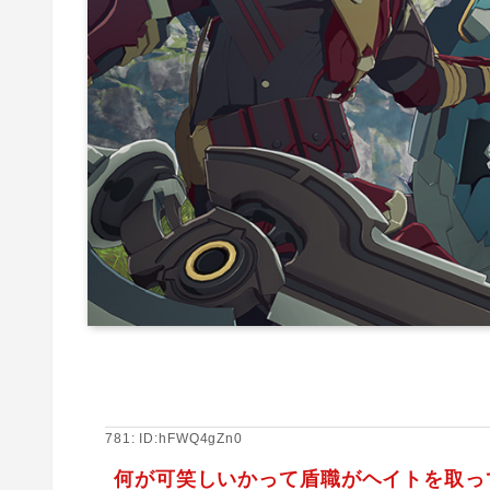
781: ID:hFWQ4gZn0
何が可笑しいかって盾職がヘイトを取っ