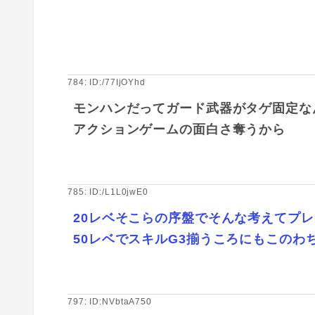
784: ID:/77IjOYhd
モンハンだってガード武器がタゲ固定な
アクションゲームの面白さ奪うから
785: ID:/L1L0jwE0
20レベそこらの序盤でそんな考えてプ
50レベでスキルG3揃うころにもこのわ
797: ID:NVbtaA750