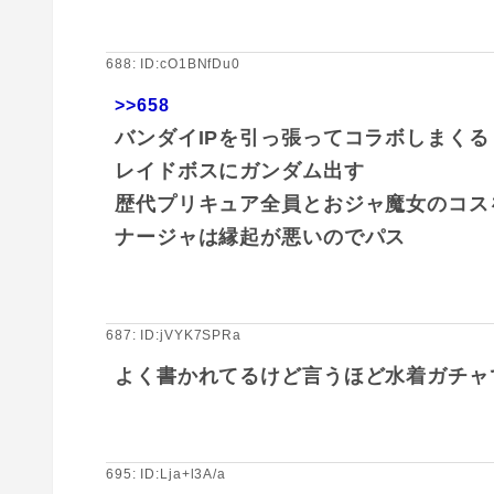
688: ID:cO1BNfDu0
>>658
バンダイIPを引っ張ってコラボしまくる
レイドボスにガンダム出す
歴代プリキュア全員とおジャ魔女のコス
ナージャは縁起が悪いのでパス
687: ID:jVYK7SPRa
よく書かれてるけど言うほど水着ガチャ
695: ID:Lja+l3A/a