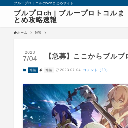
ブループロトコルの5chまとめサイト
ブルプロch | ブループロトコルま
とめ攻略速報
ホーム
雑談
2023
【急募】ここからブルプ
7/04
2023-07-04
コメント（29）
雑談
雑談