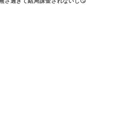
無さ過ぎて結局課金されないし🙄