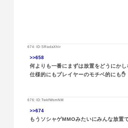
674: ID:SRadaXhir
>>658
何よりも一番にまずは放置をどうにかし
仕様的にもプレイヤーのモチベ的にも✋
676: ID:TwkfWsmNM
>>674
もうソシャゲMMOみたいにみんな放置