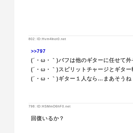
802: ID:Hvm4lnot0.net
>>797
(´・ω・｀)バフは他のギターに任せて外
(´・ω・｀)スピリットチャージとギタ
(´・ω・｀)ギター１人なら…まあそうね
798: ID:HSMmO6hF0.net
回復いるか？