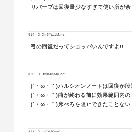
リバーブは回復量少なすぎて使い所が余
814: ID:Olr5Ytz1M.net
弓の回復だってショッパいんですよ!!
820: ID:Hvm4lnot0.net
(´・ω・｀)ハルシオンノートは回復が
(´・ω・｀)曲が終わる前に効果範囲内
(´・ω・｀)床ぺろを阻止できたことない
821: ID:mjC/MKxg0.net