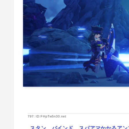
797: ID:FHpTw5n30.net
スタン バインド スパアマかかるアン