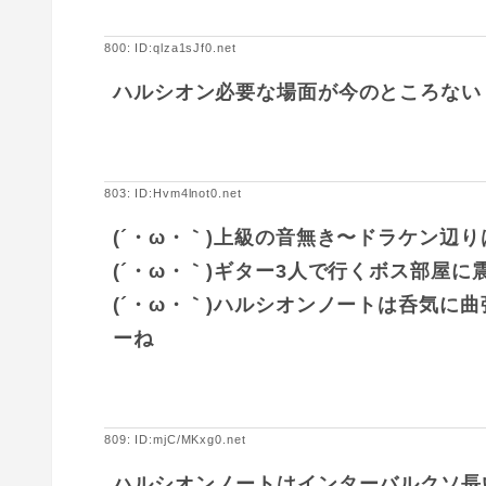
800: ID:qlza1sJf0.net
ハルシオン必要な場面が今のところない
803: ID:Hvm4lnot0.net
(´・ω・｀)上級の音無き〜ドラケン辺
(´・ω・｀)ギター3人で行くボス部屋に
(´・ω・｀)ハルシオンノートは呑気に
ーね
809: ID:mjC/MKxg0.net
ハルシオンノートはインターバルクソ長