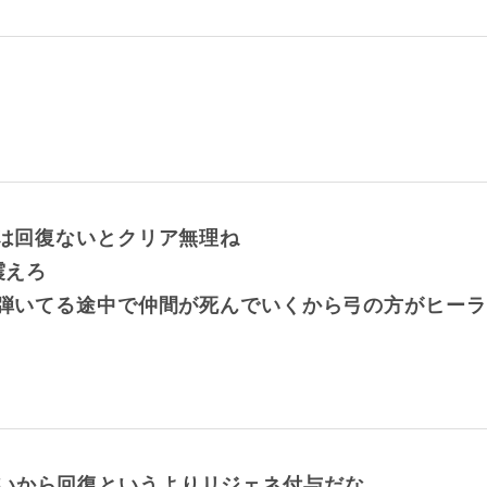
りは回復ないとクリア無理ね
震えろ
曲弾いてる途中で仲間が死んでいくから弓の方がヒーラ
いから回復というよりリジェネ付与だな