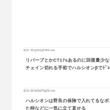
812: ID:gYesqTiR0.net
リバーブとかCT17sあるのに回復量少
チェイン切れる手前でハルシオンβでﾄﾞﾚ
813: ID:NOpfTpjZ0.net
ハルシオンは野良の保険で入れてるなボ
た時などに一気に立て直せる