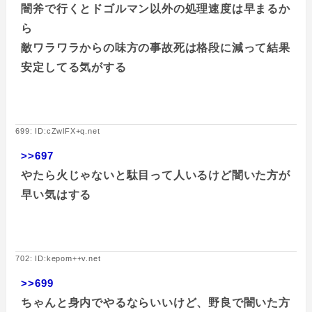
闇斧で行くとドゴルマン以外の処理速度は早まるか
ら
敵ワラワラからの味方の事故死は格段に減って結果
安定してる気がする
699: ID:cZwlFX+q.net
>>697
やたら火じゃないと駄目って人いるけど闇いた方が
早い気はする
702: ID:kepom++v.net
>>699
ちゃんと身内でやるならいいけど、野良で闇いた方