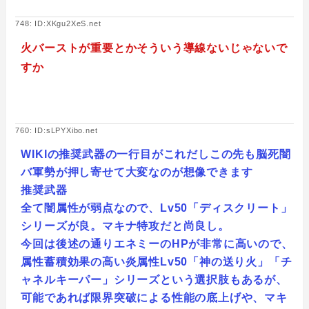
748: ID:XKgu2XeS.net
火バーストが重要とかそういう導線ないじゃないで
すか
760: ID:sLPYXibo.net
WIKIの推奨武器の一行目がこれだしこの先も脳死闇
バ軍勢が押し寄せて大変なのが想像できます
推奨武器
全て闇属性が弱点なので、Lv50「ディスクリート」
シリーズが良。マキナ特攻だと尚良し。
今回は後述の通りエネミーのHPが非常に高いので、
属性蓄積効果の高い炎属性Lv50「神の送り火」「チ
ャネルキーパー」シリーズという選択肢もあるが、
可能であれば限界突破による性能の底上げや、マキ