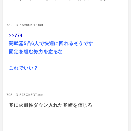
782: ID:K/W8Sb2D.net
>>774
闇武器5凸6人で快適に回れるそうです
固定を組む努力を怠るな
これでいい？
795: ID:5JZChEDT.net
斧に火耐性ダウン入れた斧崎を信じろ