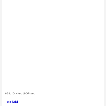
659: ID:xKeb19QP.net
>>644