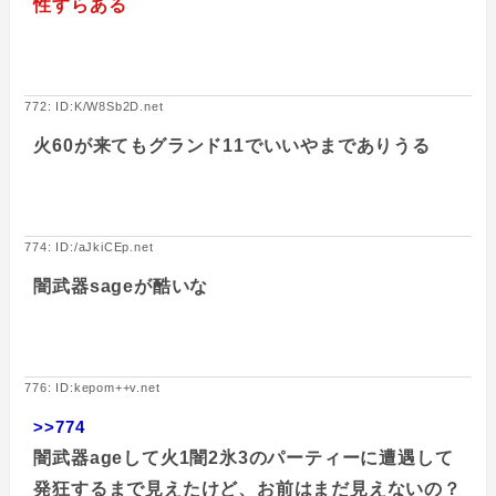
性すらある
772: ID:K/W8Sb2D.net
火60が来てもグランド11でいいやまでありうる
774: ID:/aJkiCEp.net
闇武器sageが酷いな
776: ID:kepom++v.net
>>774
闇武器ageして火1闇2氷3のパーティーに遭遇して
発狂するまで見えたけど、お前はまだ見えないの？