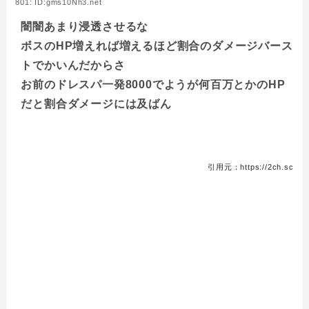
801: ID:gms10Nh3.net
闇闇あまり浸透させるな
ボスのHP増えれば増えるほど割合のダメージバース
トでかいんだからさ
お前のドレスパ一発8000でようが何百万とかのHP
だと割合ダメージには及ばん
引用元：https://2ch.sc