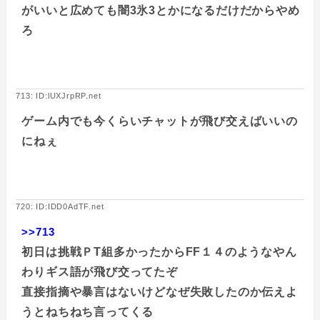
がいいと広めても闇3氷3とかになるだけだからやめ
ろ
713: ID:lUXJrpRP.net
ゲーム内でも今くらいチャットが飛び交えばいいの
にねぇ
720: ID:IDD0AdTF.net
>>713
初日は挑戦ＰT組多かったからFF１４のようなやん
わりギス語が飛び交ってたぞ
直接指摘や暴言はないけどなぜ失敗したのか伝えよ
うとねちねち言ってくる