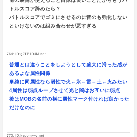
前の装備が使えること自体は良いことだからもうバ
トルスコア辞めたら？
バトルスコアでゴミにさせるのに昔のも強化しない
といけないのは組み合わせが悪すぎる
764: ID:g2TP1D4M.net
普通とは違うことをしようとして盛大に滑った感が
あるよな属性関係
単純に同属性なら耐性で火←氷←雷←土←火みたい
4属性は弱点ループさせて光と闇はお互いに弱点
後はMOBの名前の横に属性マーク付ければ良かった
だけなのに
773: ID:kepom++v.net