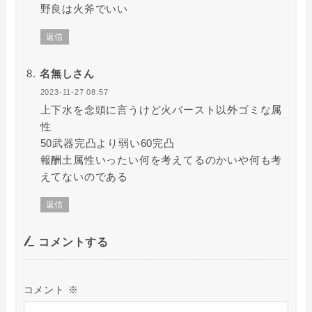
野良は火斧でいい
返信
名無しさん
2023-11-27 08:57
上下水を念頭に言うけど火バースト以外ゴミな属
性
50武器完凸より弱い60完凸
報酬土属性いったい何を考えてるのかいや何も考
えてないのである
返信
コメントする
コメント
※