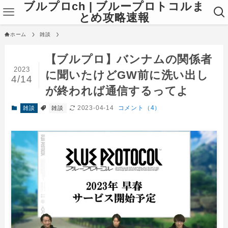
ブルプロch | ブループロトコルま
とめ攻略速報
ホーム
雑談
【ブルプロ】バンナムの関係者
2023
に聞いたけどGW前に洗い出し
4/14
が終われば通信するってよ
2023-04-14
コメント（4）
雑談
雑談