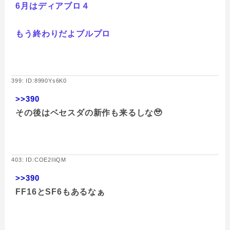
6月はディアブロ４
もう終わりだよブルプロ
399: ID:8990Ys6K0
>>390
その後はベセスダの新作も来るしな🥹
403: ID:COE2IliQM
>>390
FF16とSF6もあるなぁ