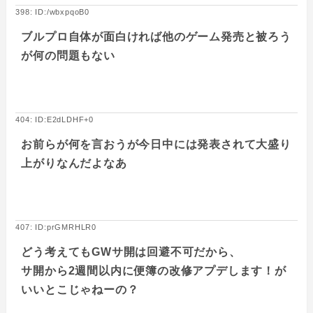
398: ID:/wbxpqoB0
ブルプロ自体が面白ければ他のゲーム発売と被ろう
が何の問題もない
404: ID:E2dLDHF+0
お前らが何を言おうが今日中には発表されて大盛り
上がりなんだよなあ
407: ID:prGMRHLR0
どう考えてもGWサ開は回避不可だから、
サ開から2週間以内に便簿の改修アプデします！が
いいとこじゃねーの？