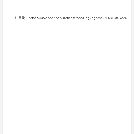
引用元：https://lavender.5ch.net/test/read.cgi/ogame2/1681381459/