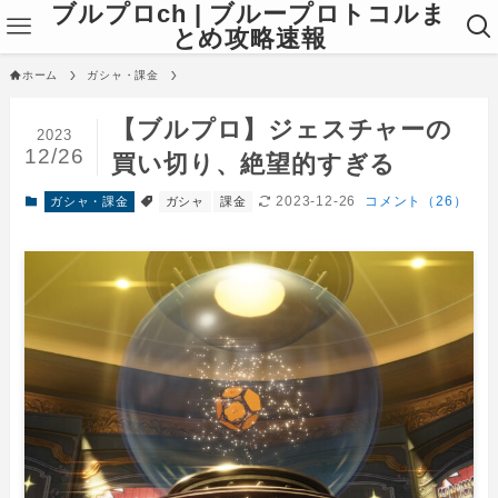
ブルプロch | ブループロトコルま
とめ攻略速報
ホーム
ガシャ・課金
【ブルプロ】ジェスチャーの
2023
12/26
買い切り、絶望的すぎる
2023-12-26
コメント（26）
ガシャ・課金
ガシャ
課金