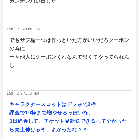
ガンオン思い出した
150: ID:vwTt93Z00
でもサブ垢一つは作っといた方がいいだろクーポン
の為に
一々他人にクーポンくれなんて怠くてやってられん
し
153: ID:s7UpdTih0
キャラクタースロットはデフォで2枠
課金で10枠まで増やせるっぽいな。
3日経過して、チケット品転送できるって分かった
ら売上伸びるぞ、よかったな＾＾