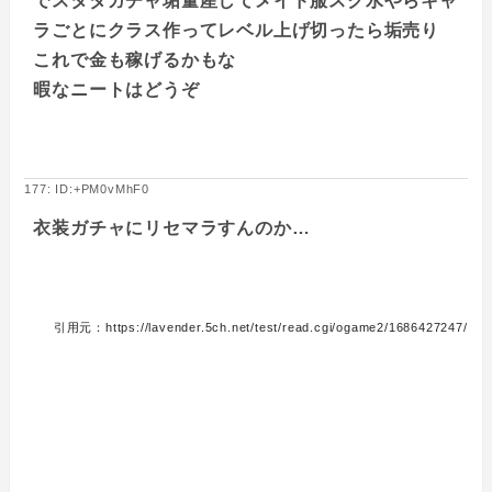
でスタダガチャ垢量産してメイド服スク水やらキャ
ラごとにクラス作ってレベル上げ切ったら垢売り
これで金も稼げるかもな
暇なニートはどうぞ
177: ID:+PM0vMhF0
衣装ガチャにリセマラすんのか…
引用元：https://lavender.5ch.net/test/read.cgi/ogame2/1686427247/