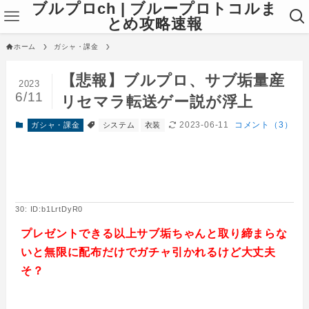
ブルプロch | ブループロトコルま
とめ攻略速報
ホーム
ガシャ・課金
【悲報】ブルプロ、サブ垢量産
2023
6/11
リセマラ転送ゲー説が浮上
2023-06-11
コメント（3）
ガシャ・課金
システム
衣装
30: ID:b1LrtDyR0
プレゼントできる以上サブ垢ちゃんと取り締まらな
いと無限に配布だけでガチャ引かれるけど大丈夫
そ？