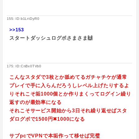
155: ID:b1LrtDyR0
>>153
スタートダッシュログボさまさま🙌
175: ID:CnBx0TVb0
こんなスタダで3枚とか舐めてるガチャチケが通常
プレイで手に入らんだろうしレベル上げたりするよ
りそれこそ垢1000個とか作りまくってログイン繰り
返すのが最効率になる
それこそサービス開始から3日それ繰り返せばスタ
ダログボで1500円✖︎1000になる
サブpcでVPNで本垢作って移せば完璧