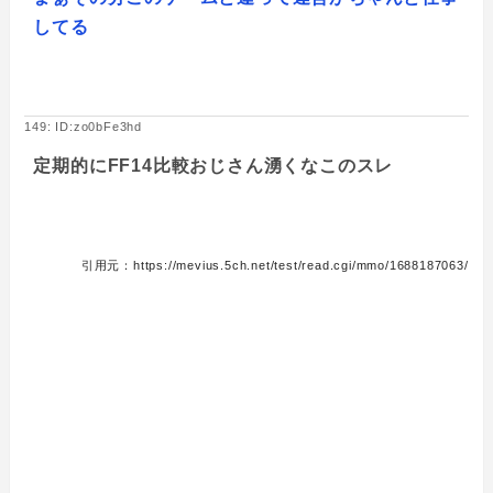
してる
149: ID:zo0bFe3hd
定期的にFF14比較おじさん湧くなこのスレ
引用元：https://mevius.5ch.net/test/read.cgi/mmo/1688187063/