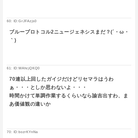
60: ID:GrJFAzjs0
ブループロトコル2ニュージェネシスまだ？(´・ω・
｀)
61: ID:WAhcjQKQ0
70連以上回したガイジだけどリセマラはうわ
ぁ・・・としか思わないよ・・・
時間かけて単調作業するくらいなら諭吉出すわ、ま
あ価値観の違いか
70: ID:bozrKYnNa