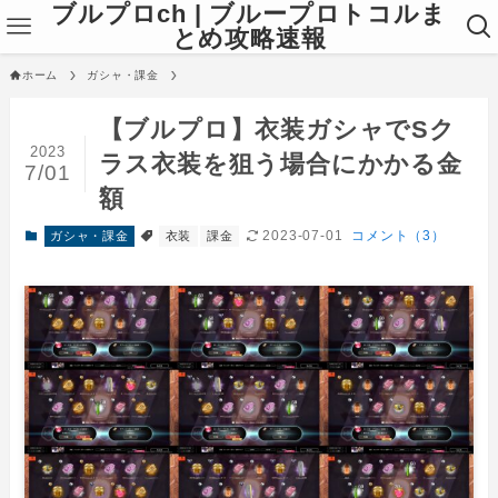
ブルプロch | ブループロトコルま
とめ攻略速報
ホーム
ガシャ・課金
【ブルプロ】衣装ガシャでSク
2023
ラス衣装を狙う場合にかかる金
7/01
額
2023-07-01
コメント（3）
ガシャ・課金
衣装
課金