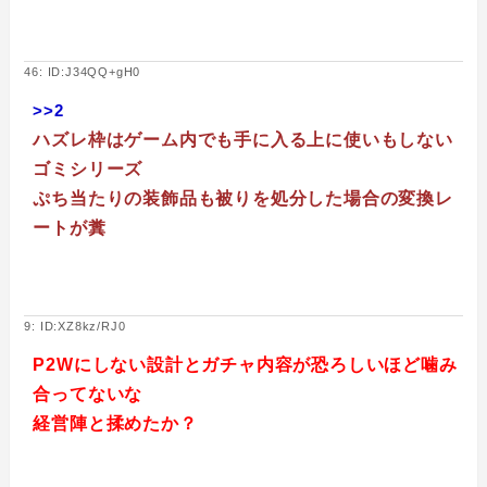
46: ID:J34QQ+gH0
>>2
ハズレ枠はゲーム内でも手に入る上に使いもしない
ゴミシリーズ
ぷち当たりの装飾品も被りを処分した場合の変換レ
ートが糞
9: ID:XZ8kz/RJ0
P2Wにしない設計とガチャ内容が恐ろしいほど噛み
合ってないな
経営陣と揉めたか？