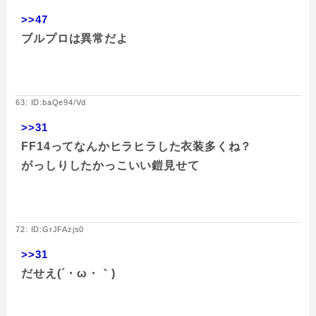
>>47
ブルプロは異常だよ
63: ID:baQe94/Vd
>>31
FF14ってなんかヒラヒラした衣装多くね？
がっしりしたかっこいい鎧見せて
72: ID:GrJFAzjs0
>>31
だせえ(´・ω・｀)