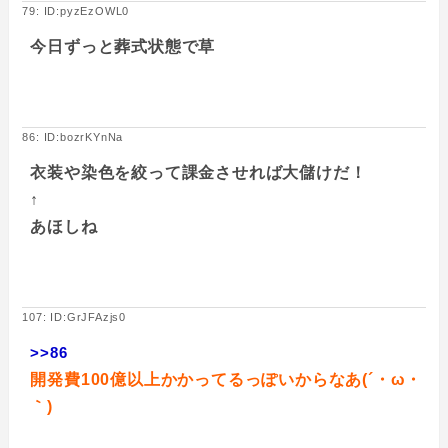
79: ID:pyzEzOWL0
今日ずっと葬式状態で草
86: ID:bozrKYnNa
衣装や染色を絞って課金させれば大儲けだ！
↑
あほしね
107: ID:GrJFAzjs0
>>86
開発費100億以上かかってるっぽいからなあ(´・ω・
｀)