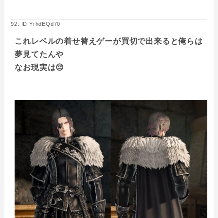
92: ID:YrhdEQd70
これレベルの着せ替えゲーが買切で出来ると俺らは
夢見てたんや
なお現実は😔