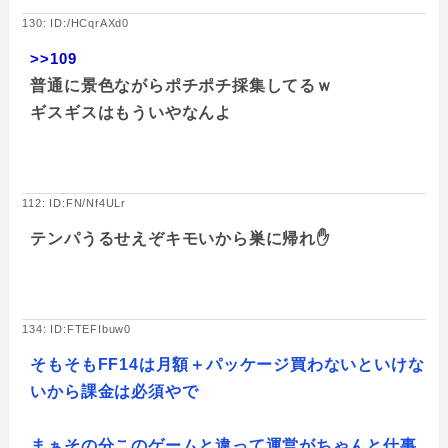
130: ID:/HCqrAXd0
>>109
普通に景色ながらポチポチ採集してるｗ
ギスギスはもういやなんよ
112: ID:FN/Nf4ULr
テンパうるせえぞキモいから巣に帰れ✋
134: ID:FTEFIbuw0
そもそもFF14は月額＋パッケージ買わないといけな
いから課金は必須やで
まぁその分このゲームと違って運営がちゃんと仕事