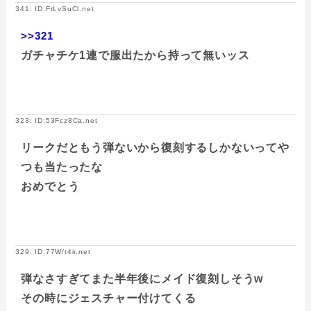
341: ID:FrLvSuCl.net
>>321
ガチャチケ1連で服出たから持って無いッス
323: ID:53Fcz8Ca.net
リークだともう弾ないから復刻するしかないってや
つも当たったな
おめでとう
329: ID:77W/t4ir.net
弾なさすぎてまた半年後にメイド復刻しそうw
その時にジェスチャー付けてくる