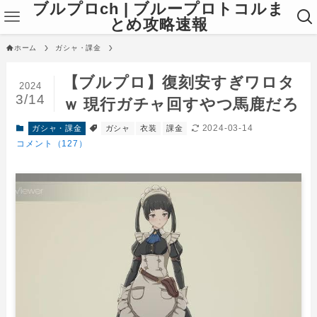
ブルプロch | ブループロトコルま
とめ攻略速報
ホーム
ガシャ・課金
【ブルプロ】復刻安すぎワロタ
2024
3/14
ｗ 現行ガチャ回すやつ馬鹿だろ
2024-03-14
ガシャ・課金
ガシャ
衣装
課金
コメント（127）