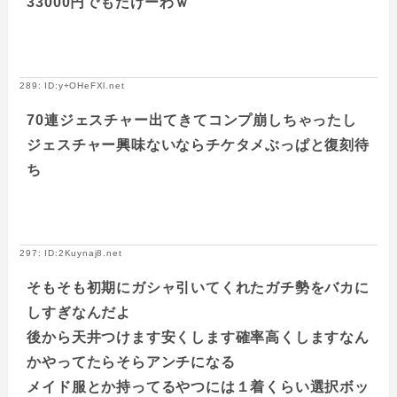
33000円でもたけーわｗ
289: ID:y+OHeFXl.net
70連ジェスチャー出てきてコンプ崩しちゃったし
ジェスチャー興味ないならチケタメぶっぱと復刻待
ち
297: ID:2Kuynaj8.net
そもそも初期にガシャ引いてくれたガチ勢をバカに
しすぎなんだよ
後から天井つけます安くします確率高くしますなん
かやってたらそらアンチになる
メイド服とか持ってるやつには１着くらい選択ボッ