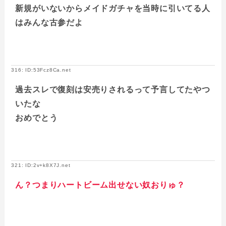
新規がいないからメイドガチャを当時に引いてる人
はみんな古参だよ
316: ID:53Fcz8Ca.net
過去スレで復刻は安売りされるって予言してたやつ
いたな
おめでとう
321: ID:2v+k8X7J.net
ん？つまりハートビーム出せない奴おりゅ？