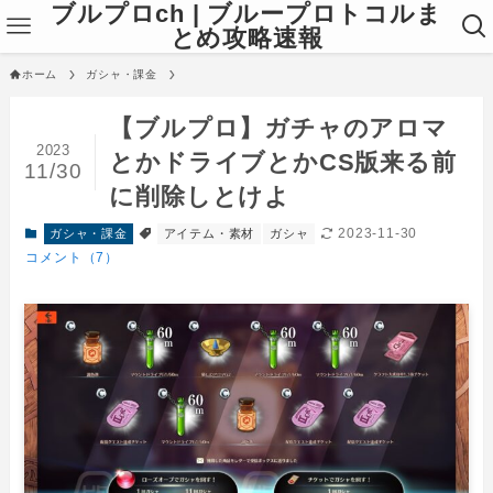
ブルプロch | ブループロトコルま
とめ攻略速報
ホーム
ガシャ・課金
【ブルプロ】ガチャのアロマ
2023
とかドライブとかCS版来る前
11/30
に削除しとけよ
2023-11-30
ガシャ・課金
アイテム・素材
ガシャ
コメント（7）