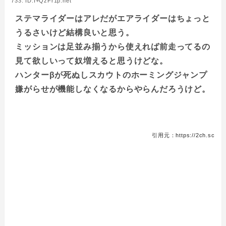
733: ID:I+QzFr1p.net
ステマライダーはアレだがエアライダーはちょっと
うるさいけど結構良いと思う。
ミッションは足並み揃うから使えれば前走ってるの
見て欲しいって奴増えると思うけどな。
ハンターβが死ぬしスカウトのホーミングジャンプ
嫌がらせが機能しなくなるからやらんだろうけど。
引用元：https://2ch.sc