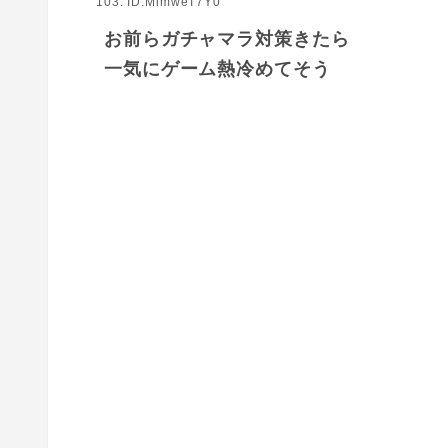
103: ID:MimweT7Y0
お前らガチャマラ対策きたら
一気にゲーム熱冷めてそう