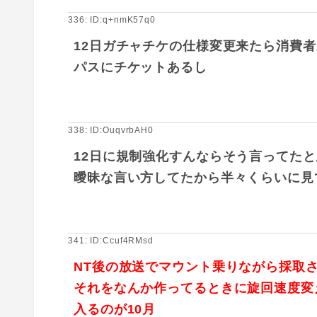
336: ID:q+nmK57q0
12日ガチャチケの仕様変更来たら消費
パスにチケットあるし
338: ID:OuqvrbAH0
12日に規制強化すんならそう言ってた
曖昧な言い方してたから半々くらいに見
341: ID:Ccuf4RMsd
NT後の放送でマウント乗りながら採取
それをなんか作ってるときに旋回速度変
入るのが10月