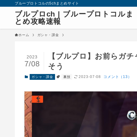
ブループロトコルの5chまとめサイト
ブルプロch | ブループロトコルま
とめ攻略速報
ホーム
ガシャ・課金
【ブルプロ】お前らガチ
2023
7/08
そう
2023-07-08
コメント（13）
ガシャ・課金
裏技