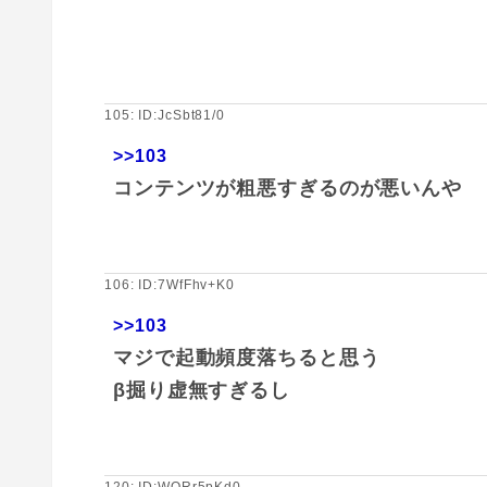
105: ID:JcSbt81/0
>>103
コンテンツが粗悪すぎるのが悪いんや
106: ID:7WfFhv+K0
>>103
マジで起動頻度落ちると思う
β掘り虚無すぎるし
120: ID:WORr5pKd0