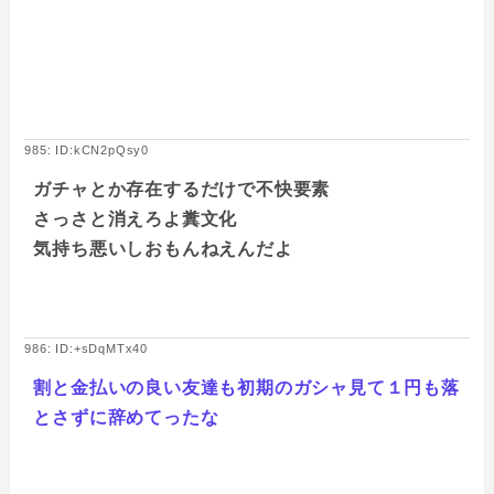
985: ID:kCN2pQsy0
ガチャとか存在するだけで不快要素
さっさと消えろよ糞文化
気持ち悪いしおもんねえんだよ
986: ID:+sDqMTx40
割と金払いの良い友達も初期のガシャ見て１円も落
とさずに辞めてったな