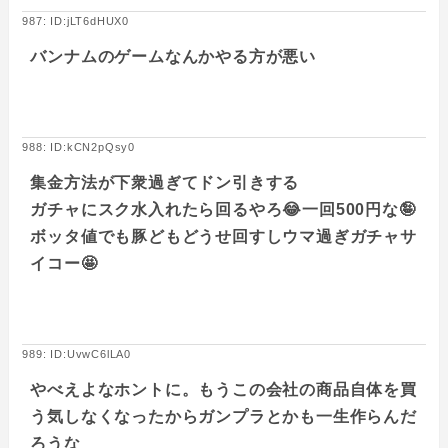
987: ID:jLT6dHUX0
バンナムのゲームなんかやる方が悪い
988: ID:kCN2pQsy0
集金方法が下衆過ぎてドン引きする
ガチャにスク水入れたら回るやろ😂一回500円な🤪
ボッタ値でも豚どもどうせ回すしウマ過ぎガチャサ
イコー🤩
989: ID:UvwC6lLA0
やべえよなホントに。もうこの会社の商品自体を買
う気しなくなったからガンプラとかも一生作らんだ
ろうな