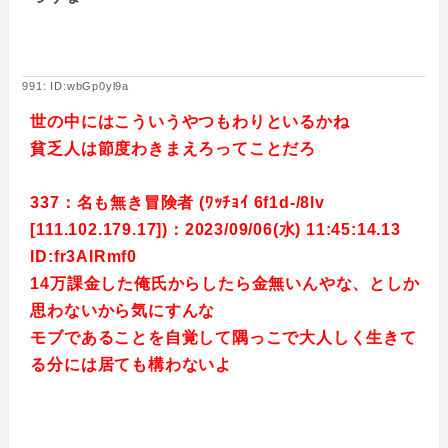
991: ID:wbGp0yl9a
世の中にはこういうやつもわりといるかね
貧乏人は節度わきまえろってことだろ
337：名も無き冒険者 (ﾜｯﾁｮｲ 6f1d-/8lv
[111.102.179.17])：2023/09/06(水) 11:45:14.13
ID:fr3AIRmf0
14万課金した俺氏からしたら金無いんやな、としか
思わないから気にすんな
モブであることを自覚して隅っこで大人しく生きて
る分には居ても構わないよ