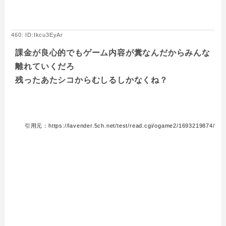
460: ID:Ikcu3EyAr
課金が良心的でもゲーム内容が糞なんだからみんな
離れていくだろ
残ったあたシコからむしるしかなくね？
引用元：https://lavender.5ch.net/test/read.cgi/ogame2/1693219874/