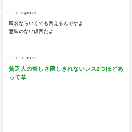
996: ID:U2gilxL20
匿名ならいくでも言えるんですよ
意味のない虚言だよ
999: ID:JzLNfTl9a
貧乏人の悔しさ隠しきれないレス2つほどあ
って草