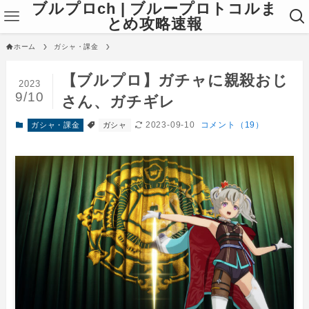
ブルプロch | ブループロトコルま
とめ攻略速報
ホーム
ガシャ・課金
【ブルプロ】ガチャに親殺おじ
2023
9/10
さん、ガチギレ
2023-09-10
コメント（19）
ガシャ・課金
ガシャ