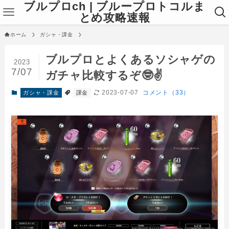
ブルプロch | ブループロトコルま
とめ攻略速報
ホーム
ガシャ・課金
ブルプロとよくあるソシャゲの
2023
7/07
ガチャ比較するぞ🤓✌
2023-07-07
コメント（33）
ガシャ・課金
課金