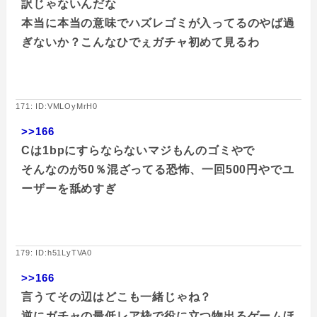
訳じゃないんだな
本当に本当の意味でハズレゴミが入ってるのやば過
ぎないか？こんなひでぇガチャ初めて見るわ
171: ID:VMLOyMrH0
>>166
Cは1bpにすらならないマジもんのゴミやで
そんなのが50％混ざってる恐怖、一回500円やでユ
ーザーを舐めすぎ
179: ID:h51LyTVA0
>>166
言うてその辺はどこも一緒じゃね？
逆にガチャの最低レア枠で役に立つ物出るゲームほ