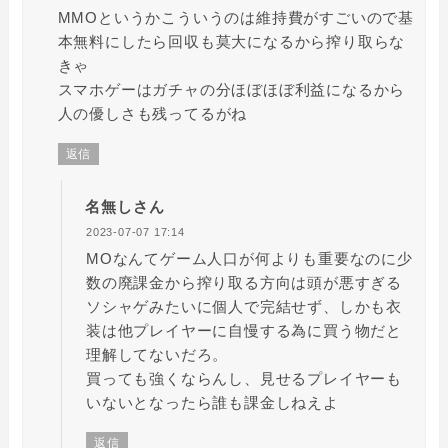
MMOというかこういうのは維持費がすごいので基
本無料にしたら回収も莫大になるから搾り取らな
きゃ
スマホゲーはガチャの分ほぼほぼ利益になるから
人の優しさも残ってるがね
返信
名無しさん
2023-07-07 17:14
MOなんてゲーム人口が何よりも重要なのに少
数の廃課金から搾り取る方向は頭が悪すぎる
ソシャゲみたいに個人で完結せず、しかも衣
装は他プレイヤーに自慢する為に買う物だと
理解してないだろ。
買っても強くならんし、見せるプレイヤーも
いないとなったら誰も課金しねえよ
返信