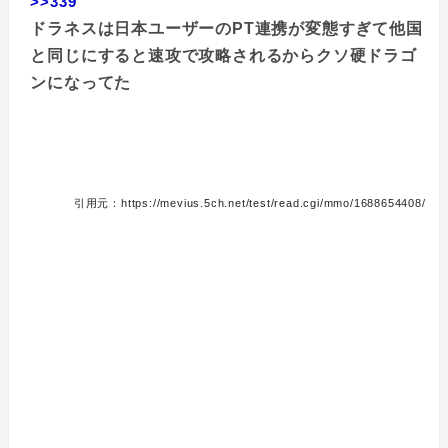
>>339
ドラネスは日本ユーザーのPT連携が変態すぎて他国
と同じにすると速攻で攻略されるからクソ硬ドラゴ
ンになってた
引用元：https://mevius.5ch.net/test/read.cgi/mmo/1688654408/