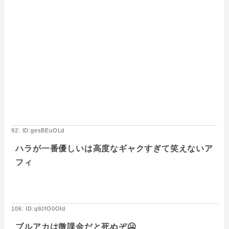
92: ID:gesBEuOLd
ハラが一番優しいは高度なギャクすぎて笑えないア
フィ
106: ID:q9JfO0OId
ブルアカは微課金だと死ぬぞ🥶