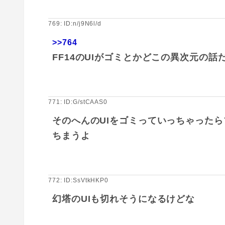
769: ID:n/j9N6l/d
>>764
FF14のUIがゴミとかどこの異次元の話
771: ID:G/stCAAS0
そのへんのUIをゴミっていっちゃった
ちまうよ
772: ID:SsVtkHKP0
幻塔のUIも切れそうになるけどな