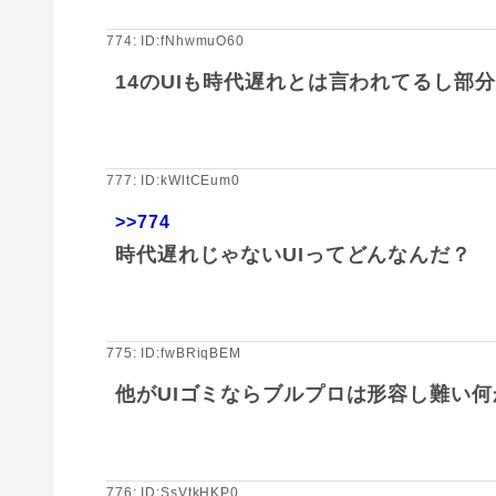
774: ID:fNhwmuO60
14のUIも時代遅れとは言われてるし部
777: ID:kWltCEum0
>>774
時代遅れじゃないUIってどんなんだ？
775: ID:fwBRiqBEM
他がUIゴミならブルプロは形容し難い
776: ID:SsVtkHKP0