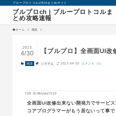
ブループロトコルの5chまとめサイト
ブルプロch | ブループロトコルま
とめ攻略速報
ホーム
雑談
2023
【ブルプロ】全画面UI
4/30
2023-04-30
コメント（1）
雑談
システム
739: ID:MiUwx7V20
全画面UI改修出来ない開発力でサービス運
コアプログラマーがもう居ないって事で