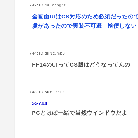
742: ID:4a1ogpgn0
全画面UIはCS対応のため必須だったの
虞があったので実装不可避 検便しない
744: ID:dllNtCmb0
FF14のUIってCS版はどうなってんの
748: ID:5Kc+tzYi0
>>744
PCとほぼ一緒で当然ウインドウだよ