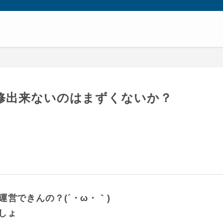
改修出来ないのはまずくないか？
営できんの？(´・ω・｀)
しょ