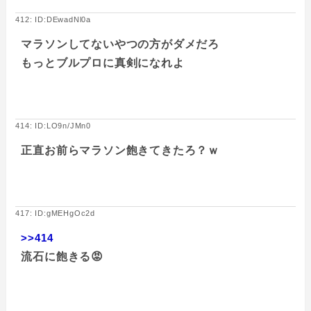
412: ID:DEwadNl0a
マラソンしてないやつの方がダメだろ
もっとブルプロに真剣になれよ
414: ID:LO9n/JMn0
正直お前らマラソン飽きてきたろ？ｗ
417: ID:gMEHgOc2d
>>414
流石に飽きる😡