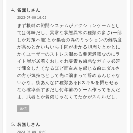
名無しさん
2023-07-09 16:02
まず根幹の戦闘システムがアクションゲームとし
ては薄味だし、異常な状態異常の種類の多さ(一部
しか対策不能)とか集会の為のミッションの難易度
が高めとかいちいち手間が掛かるUI周りとかとに
かくユーザーのストレス溜める要素満載なのにラ
イト層が居着くおしゃれ要素も凶悪なガチャ必須
で課金したくなるほど面白みを感じる前にダルさ
の方が気持ちとして先に溜まって辞めるんじゃな
いかな。後あんなに種類あるβスキルを掘らせる
なら確率低すぎだし何年前のゲーム作ってるんだ
よ。武器とか装備じゃなくてたかがスキルだし。
返信
名無しさん
2023-07-09 16:50