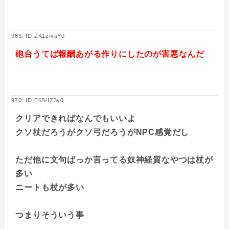
963: ID:ZK1zivuY0
砲台うてば報酬あがる作りにしたのが害悪なんだ
970: ID:E6B/IZ3y0
クリアできればなんでもいいよ
クソ杖だろうがクソ弓だろうがNPC感覚だし
ただ他に文句ばっか言ってる奴神経質なやつは杖が
多い
ニートも杖が多い
つまりそういう事