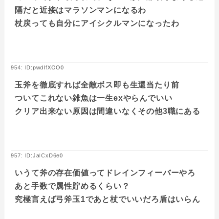
隔だと近接はマラソンマンになるわ
杖戻っても自分にアイシクルマンになったわ
954: ID:pwdIfXOO0
玉斧を徹底すれば全敵ボス即も生還当たり前
ついてこれない雑魚は一生exやらんでいい
クリア出来ない原因は間違いなくその他3職にある
957: ID:JaICxD6e0
いうて斧の存在価値ってドレインフィーバーやろ
あと手数で属性貯めるくらい？
究極言えば弓斧玉1であと杖でいいだろ盾はいらん