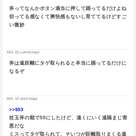
斧ってなんかボタン適当に押して踊ってるだけよね
切ってる感なくて爽快感もないし育ててるけどすご
い微妙
953: ID:cvK9Umlu0
斧は遠距離にタゲ取られると本当に踊ってるだけに
なるぞ
984: ID:drkSYelqd
>>953
杖玉斧の順で50にしたけど、遠くにいく遠隔まじ害
悪だな
ミスってタゲ取られて、そいつが距離取りまくる遠