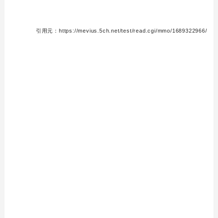
引用元：https://mevius.5ch.net/test/read.cgi/mmo/1689322966/