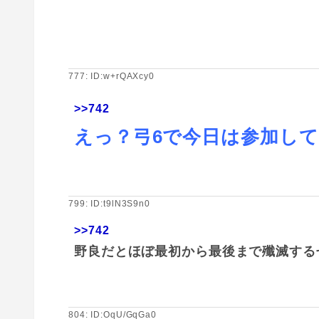
777: ID:w+rQAXcy0
>>742
えっ？弓6で今日は参加し
799: ID:t9lN3S9n0
>>742
野良だとほぼ最初から最後まで殲滅する
804: ID:OqU/GqGa0