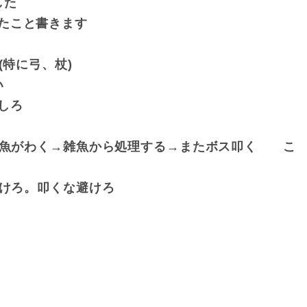
した
たこと書きます
(特に弓、杖)
い
念しろ
→雑魚がわく→雑魚から処理する→またボス叩く こ
避けろ。叩くな避けろ