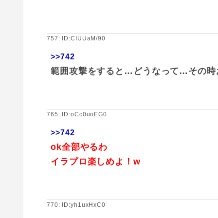
757: ID:CIUUaM/90
>>742
範囲攻撃をすると…どうなって…その時
765: ID:oCc0uoEG0
>>742
ok全部やるわ
イラプロ楽しめよ！w
770: ID:yh1uxHxC0