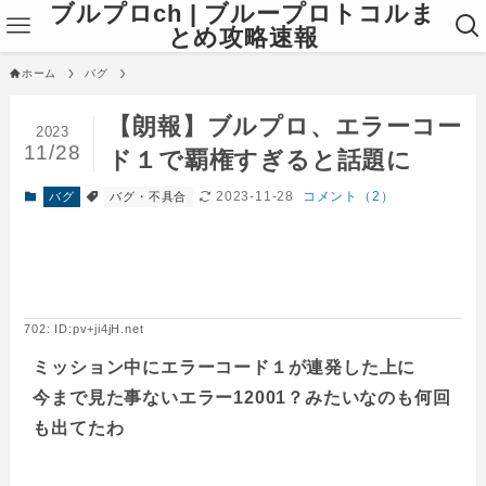
ブルプロch | ブループロトコルま
とめ攻略速報
ホーム
バグ
【朗報】ブルプロ、エラーコー
2023
11/28
ド１で覇権すぎると話題に
2023-11-28
コメント（2）
バグ
バグ・不具合
702: ID:pv+ji4jH.net
ミッション中にエラーコード１が連発した上に
今まで見た事ないエラー12001？みたいなのも何回
も出てたわ