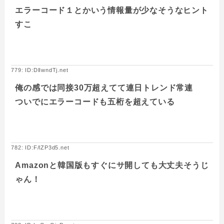
エラーコード１とかいう情報量が少なそうなヒント
すこ
779: ID:DlIwndTj.net
俺の感では同接30万超えてて連日トレンド常連
ついでにエラーコードも五桁を超えている
782: ID:F/lZP3d5.net
Amazonと韓国版もすぐにサ開しても大丈夫そうじ
ゃん！