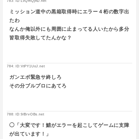
783: ID:LvQmQjnD.net
ミッション道中の黒箱取得時にエラー４桁の数字出
たわ
なんか俺以外にも周囲に止まってる人いたから多分
皆取得失敗してたんかな？
784: ID:VtPY1UoJ.net
ガンエボ緊急サ終しろ
その分ブルプロにあてろ
788: ID:9/BrvOBs.net
◯「大変です！鯖がエラーを起こしてゲームに支障
が出ています！」