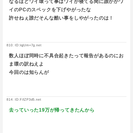
なるほどワイ環って事はワイが寝てる間に誰かがワ
イのPCのスペックを下げやがったな
許せねぇ誰だそんな酷い事をしやがったのは！
810: ID:lqjUm+7g.net
数人ほぼ同時に不具合起きたって報告があるのにお
ま環の訳ねえよ
今回のは知らんが
814: ID:F/lZP3d5.net
去っていった19万が帰ってきたんから