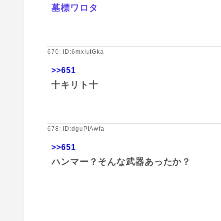
墓標ワロタ
670: ID:6mxIutGka
>>651
十キリト十
678: ID:dguPIAwfa
>>651
ハンマー？そんな武器あったか？