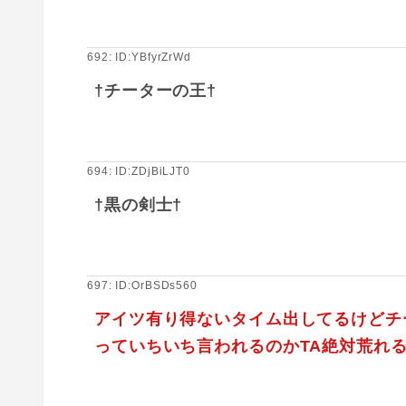
692: ID:YBfyrZrWd
†チーターの王†
694: ID:ZDjBiLJT0
†黒の剣士†
697: ID:OrBSDs560
アイツ有り得ないタイム出してるけどチ
っていちいち言われるのかTA絶対荒れる