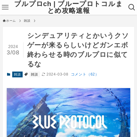
ブルプロch | ブループロトコルま
とめ攻略速報
ホーム
雑談
シンデュアリティとかいうクソ
ゲーが来るらしいけどガンエボ
2024
3/08
終わらせる時のブルプロに似て
るな
2024-03-08
コメント（62）
雑談
雑談