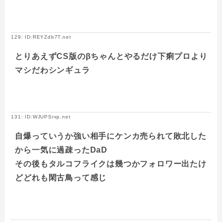
129: ID:REYZdb7T.net
とりあえずCS版のβちゃんとやるだけ下痢プロより
マシだわシンギュラ
131: ID:WJUPSrxp.net
自爆っていうか強い相手にケンカ売られて敗北した
から一気に過疎ったDaD
その後もタルコフライクは幾つかフォロワー出たけ
どどれも閑古鳥って感じ