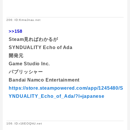
206: ID:KrnwJnau.net
>>158
Steam見ればわかるが
SYNDUALITY Echo of Ada
開発元
Game Studio Inc.
パブリッシャー
Bandai Namco Entertainment
https://store.steampowered.com/app/1245480/S
YNDUALITY_Echo_of_Ada/?l=japanese
106: ID:r16EOQhU.net