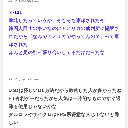
140: ID:2l8lwG8H.net
>>131
敗北したっていうか、そもそも棄却されたぞ
韓国人同士の争いなのにアメリカの裁判所に提訴さ
れたから「なんでアメリカでやってんの？」って棄
却された
ほんと足の引っ張り合いしてるだけだったな
133: ID:ybmnte6v.net
DaDは怪しいDL方法だから敬遠した人が多かったね
PT有利ゲーだったから人気は一時的なものですぐ過
疎る使用じゃないかな
タルコフやサイクロはFPS系得意な人じゃないと難
しい