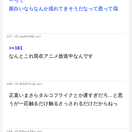
ーって
面白いならなんか流れてきそうだなって思って🤔
167: ID:Ias6PsNd.net
>>161
なんとこれ現在アニメ放送中なんです
168: ID:WJUPSrxp.net
正直いまさらタルコフライクとか遅すぎだろ…と思
うが一応触るだけ触るさっさわるだけだからねっ
169: ID:P8aceSK+.net