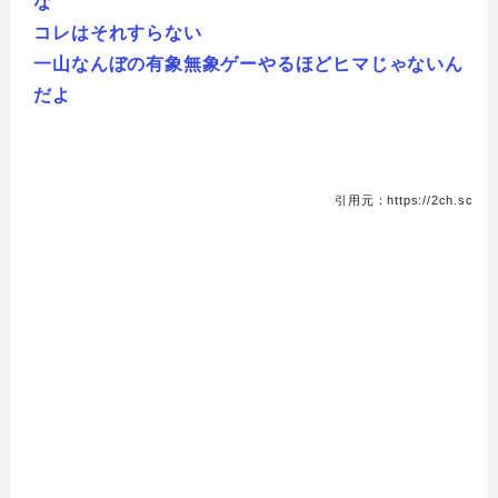
な
コレはそれすらない
一山なんぼの有象無象ゲーやるほどヒマじゃないん
だよ
引用元：https://2ch.sc