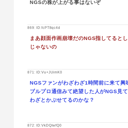
NGSの株が上がる事はないぞ
869: ID:fcPT8qc4d
まあ顔面作画崩壊だのNGS指してると
じゃないの
871: ID:Vu+JUimK0
NGSファンがわざわざ1時間前に来て
ブルプロ通信みて絶望した人がNGS見
わざとかぶせてるのかな？
872: ID:VkDQlwfQ0