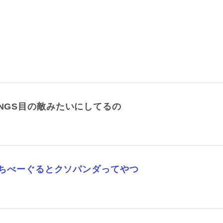
でNGS目の敵みたいにしてるの
ｗもちべーぐるとクソパンダってやつ