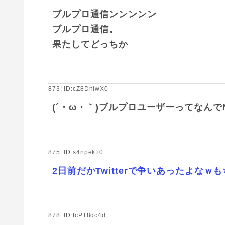
ブルプロ通信ンンンンン
ブルプロ通信。
果たしてどっちか
873: ID:cZ8DnlwX0
(´・ω・｀)ブルプロユーザーってなん
875: ID:s4npekfi0
2日前だかTwitterで争いあったよな
878: ID:fcPT8qc4d