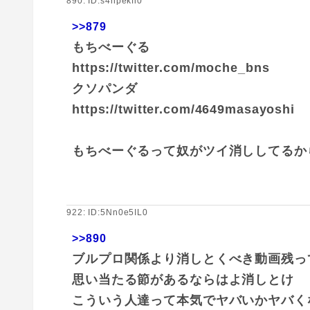
890: ID:s4npekfi0
>>879
もちべーぐる
https://twitter.com/moche_bns
クソパンダ
https://twitter.com/4649masayoshi
もちべーぐるって奴がツイ消ししてるか
922: ID:5Nn0e5IL0
>>890
ブルプロ関係より消しとくべき動画残って
思い当たる節があるならはよ消しとけ
こういう人達って本気でヤバいかヤバく