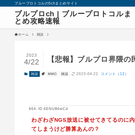
ブループロトコルの5chまとめサイト
ブルプロch | ブループロトコルま
とめ攻略速報
ホーム
雑談
2023
【悲報】ブルプロ界隈の
4/22
2023-04-22
コメント（12）
雑談
MMO
雑談
864: ID:6ENUB4wCd
わざわざNGS放送に被せてきてるのに
てしまうけど勝算あんの？