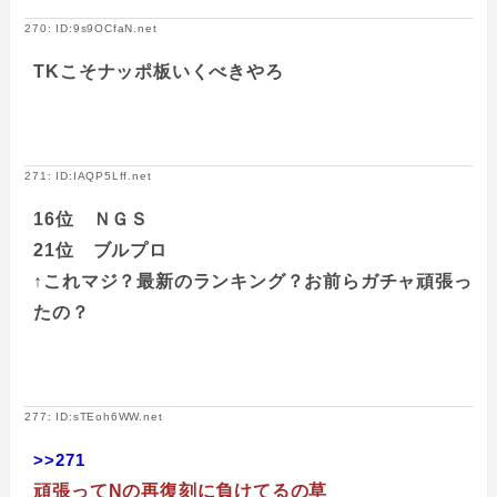
270: ID:9s9OCfaN.net
TKこそナッポ板いくべきやろ
271: ID:IAQP5Lff.net
16位 ＮＧＳ
21位 ブルプロ
↑これマジ？最新のランキング？お前らガチャ頑張っ
たの？
277: ID:sTEoh6WW.net
>>271
頑張ってNの再復刻に負けてるの草