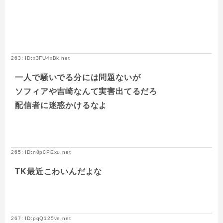
263: ID:x3FU4xBk.net
一人で騒いでる分には問題ないが
ソフィアや吉崎なんて実害出てるだろ
配信者に迷惑かけるなよ
265: ID:n8p0PExu.net
TK最近こわいんだよな
267: ID:pqQ125ve.net