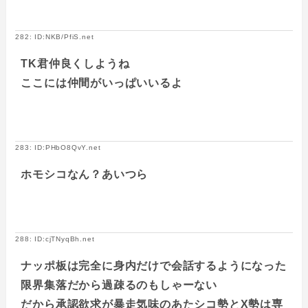
282: ID:NKB/PfiS.net
TK君仲良くしようね
ここには仲間がいっぱいいるよ
283: ID:PHbO8QvY.net
ホモシコなん？あいつら
288: ID:cjTNyqBh.net
ナッポ板は完全に身内だけで会話するようになった
限界集落だから過疎るのもしゃーない
だから承認欲求が暴走気味のあたシコ勢とX勢は専