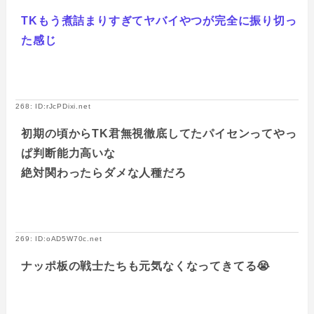
TKもう煮詰まりすぎてヤバイやつが完全に振り切っ
た感じ
268: ID:rJcPDixi.net
初期の頃からTK君無視徹底してたパイセンってやっ
ぱ判断能力高いな
絶対関わったらダメな人種だろ
269: ID:oAD5W70c.net
ナッポ板の戦士たちも元気なくなってきてる😭