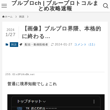
ブルプロch | ブループロトコルま
とめ攻略速報
ホーム
雑談
【画像】ブルプロ界隈、本格的
2024
1/27
に終わる…
2024-01-27
コメント（11）
雑談
配信・動画投稿者
255: ID:x3FU4xBk.net
普通に境界知能でしょこれ