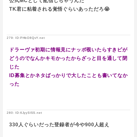
公式MCとして配信しちゃうんだ
TK君に粘着される覚悟ぐらいあっただろ😭
279: ID:PHbO8QvY.net
ドラーヴァ初期に情報見にナッポ覗いたらすきピが
どうのでなんかキモかったからざっと目を通して閉
じた
ID募集とかネタばっかりで大したことも書いてなか
った
280: ID:6JyySlSS.net
330人ぐらいだった登録者が今や900人超え