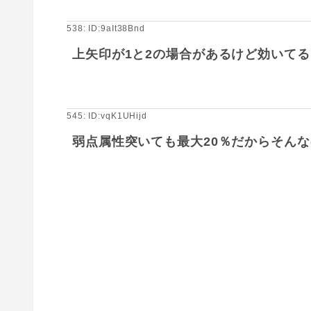
538: ID:9aIt38Bnd
上矢印が1と2の場合があるけど効いて
545: ID:vqK1UHijd
弱点属性突いても最大20％だからそん