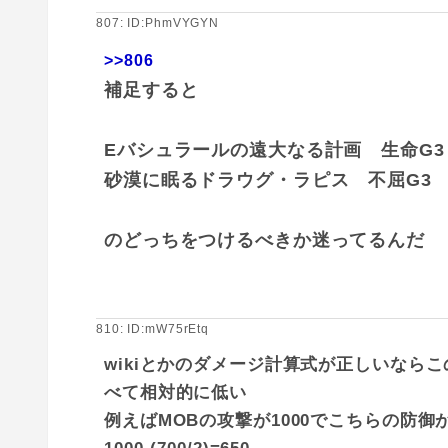
807: ID:PhmVYGYN
>>806
補足すると
Eバシュラールの遠大なる計画 生命G3
砂漠に眠るドラウグ・ラピス 不屈G3
のどっちをつけるべきか迷ってるんだ
810: ID:mW75rEtq
wikiとかのダメージ計算式が正しいなら
べて相対的に低い
例えばMOBの攻撃が1000でこちらの防御