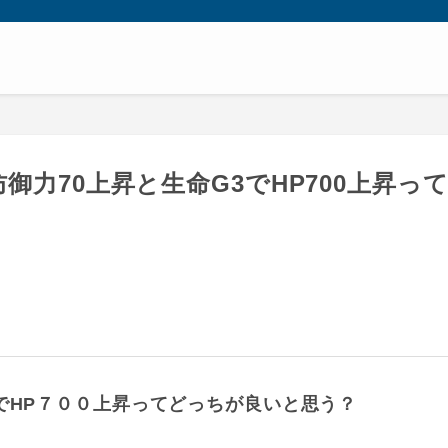
御力70上昇と生命G3でHP700上昇っ
でHP７００上昇ってどっちが良いと思う？