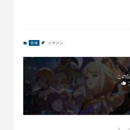
装備
イマジン
この