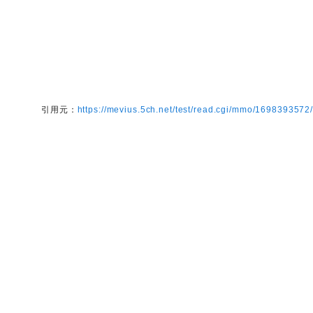
引用元：
https://mevius.5ch.net/test/read.cgi/mmo/1698393572/