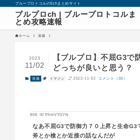
ブループロトコルの5chまとめサイト
ブルプロch | ブループロトコルま
とめ攻略速報
ホーム
装備
【ブルプロ】不屈G3で防
2023
11/02
どっちが良いと思う？
2023-11-02
コメント（30）
装備
イマジン
806: ID:PhmVYGYN
なあ不屈G3で防御力７０上昇と生命G3
斧とか槍とか近接の話なんだが