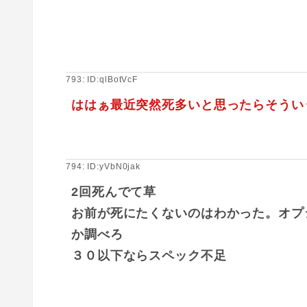
793: ID:qlBotVcF
ははぁ最近突然死多いと思ったらそうい
794: ID:yVbN0jak
2回死んでて草
お前が死にたくないのはわかった。オプ
か調べろ
３０以下ならスペック不足