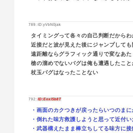
789: ID:yVbN0jak
タイミングって各々の自己判断だからわ
近接だと波が見えた後にジャンプしても
遠距離ならグラフィック通りで変なあた
槍の溜めでないバグは俺も遭遇したこと
杖玉バグはなったことない
792:
ID:Eoxl5b8T
・画面のカクつきが戻ったらいつのまに
・倒れた味方救護しようと思って近付い
・武器構えたまま棒立ちしてる味方に接