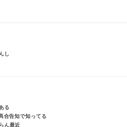
んし
ある
不具合告知で知ってる
らん最近