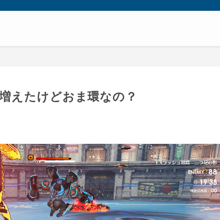
死増えたけどおま環なの？