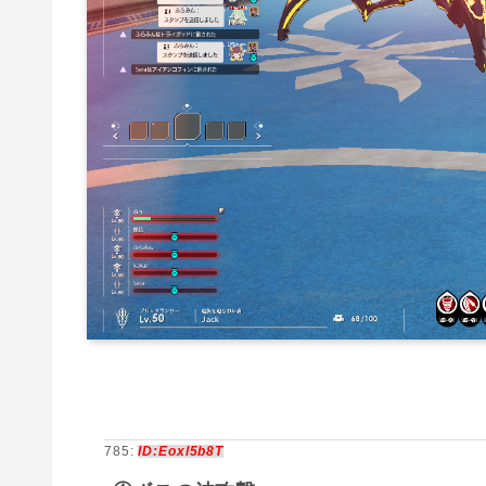
785:
ID:Eoxl5b8T