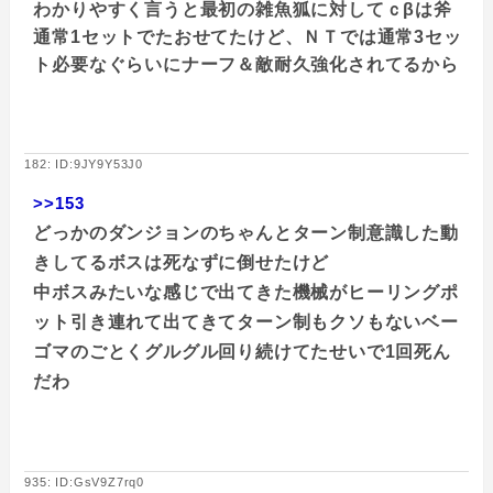
わかりやすく言うと最初の雑魚狐に対してｃβは斧
通常1セットでたおせてたけど、ＮＴでは通常3セッ
ト必要なぐらいにナーフ＆敵耐久強化されてるから
182: ID:9JY9Y53J0
>>153
どっかのダンジョンのちゃんとターン制意識した動
きしてるボスは死なずに倒せたけど
中ボスみたいな感じで出てきた機械がヒーリングポ
ット引き連れて出てきてターン制もクソもないベー
ゴマのごとくグルグル回り続けてたせいで1回死ん
だわ
935: ID:GsV9Z7rq0