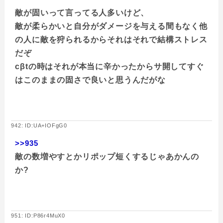
敵が固いって言ってる人多いけど、
敵が柔らかいと自分がダメージを与える間もなく他
の人に敵を狩られるからそれはそれで結構ストレス
だぞ
cβtの時はそれが本当に辛かったからサ開してすぐ
はこのままの固さで良いと思うんだがな
942: ID:UA+IOFgG0
>>935
敵の数増やすとかリポップ短くするじゃあかんの
か?
951: ID:P86r4MuX0