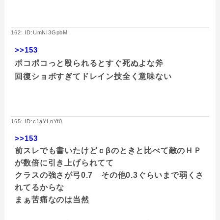
162: ID:UmNI3GpbM
>>153
ポコポコっと殴られるとすぐ死ぬよな斧
回復ショボすぎてドレイン技全く意味ない
165: ID:c1aYLnYf0
>>153
前スレでも書いたけどｃβのときと比べて敵のＨＰ
が数倍に引き上げられてて
クラスの強さが弓0.7 その他0.3ぐらいまで弱くさ
れてるからな
まぁ苦痛なのは当然