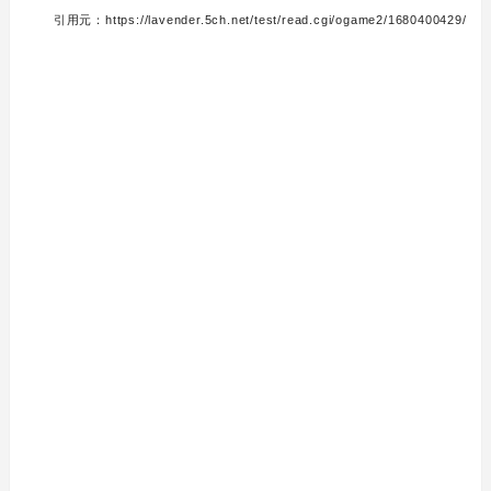
引用元：https://lavender.5ch.net/test/read.cgi/ogame2/1680400429/