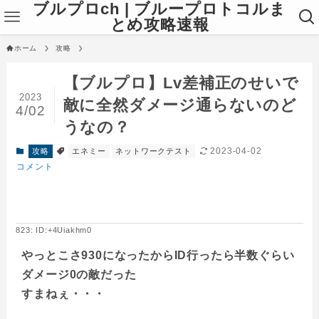
ブルプロch | ブループロトコルま
とめ攻略速報
ホーム
攻略
【ブルプロ】Lv差補正のせいで
2023
敵に全然ダメージ通らないのど
4/02
うなの？
2023-04-02
攻略
エネミー
ネットワークテスト
コメント
823: ID:+4Uiakhm0
やっとこさ930になったからID行ったら半数ぐらい
ダメージ0の敵だった
すまねぇ・・・