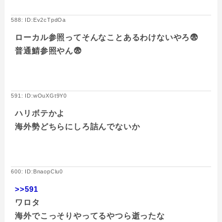
588: ID:Ev2cTpdOa
ローカル参照ってそんなことあるわけないやろ😨
普通鯖参照やん😨
591: ID:wOuXGt9Y0
ハリボテかよ
海外勢どちらにしろ詰んでないか
600: ID:BnaopClu0
>>591
ワロタ
海外でこっそりやってるやつら逝ったな