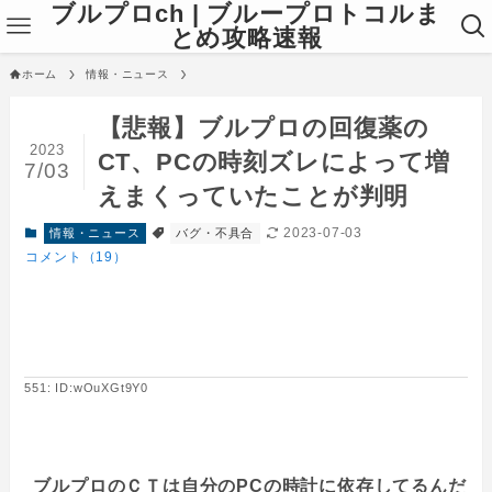
ブルプロch | ブループロトコルま
とめ攻略速報
ホーム
情報・ニュース
【悲報】ブルプロの回復薬の
2023
CT、PCの時刻ズレによって増
7/03
えまくっていたことが判明
2023-07-03
情報・ニュース
バグ・不具合
コメント（19）
551: ID:wOuXGt9Y0
ブルプロのＣＴは自分のPCの時計に依存してるんだ