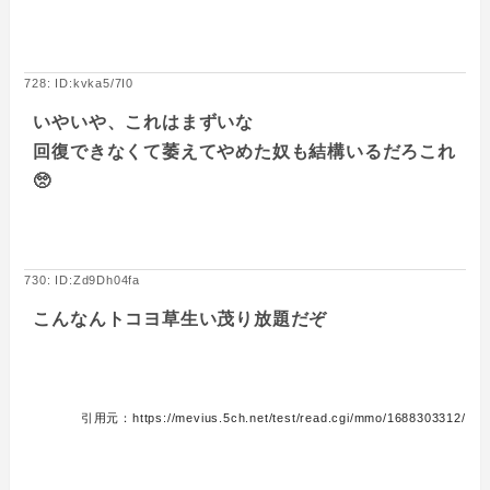
728: ID:kvka5/7I0
いやいや、これはまずいな
回復できなくて萎えてやめた奴も結構いるだろこれ
🥺
730: ID:Zd9Dh04fa
こんなんトコヨ草生い茂り放題だぞ
引用元：https://mevius.5ch.net/test/read.cgi/mmo/1688303312/