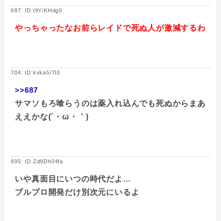
687: ID:t9Y/KHdg0
やっちゃったなお前らレイドで死ぬ人が激減するわ
704: ID:kvka5/7I0
>>687
サマソもろ喰らうのは薬入れ込んでも死ぬからまあ
ええかな(´・ω・｀)
695: ID:Zd9Dh04fa
いや真面目にいつの時代だよ…
ブルプロ開発だけ別次元にいるよ