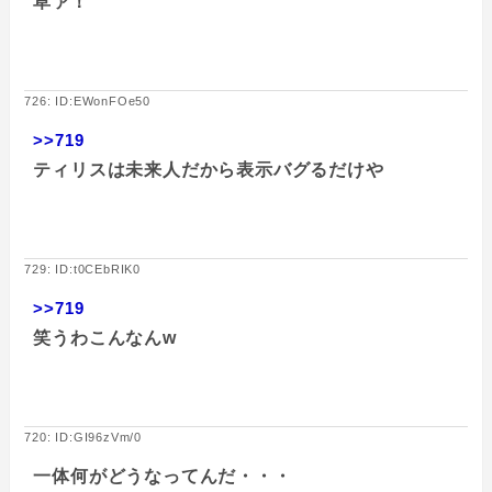
草ァ！
726: ID:EWonFOe50
>>719
ティリスは未来人だから表示バグるだけや
729: ID:t0CEbRIK0
>>719
笑うわこんなんw
720: ID:GI96zVm/0
一体何がどうなってんだ・・・