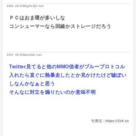
299: ID:K98gHcQV.net
ＰＣはおま環が多いしな
コンシューマーなら回線かストレージだろう
300: ID:ODalnDk/.net
Twitter見てると他のMMO信者がブループロトコル
入れたら直ぐに熱暴走したとか見かけたけど嘘ぽい
しなんかなぁと思う
そんなに対立を煽りたいのか意味不明
引用元：https://2ch.sc