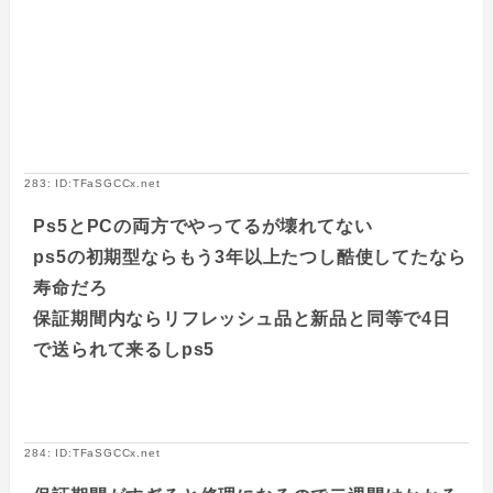
283: ID:TFaSGCCx.net
Ps5とPCの両方でやってるが壊れてない
ps5の初期型ならもう3年以上たつし酷使してたなら
寿命だろ
保証期間内ならリフレッシュ品と新品と同等で4日
で送られて来るしps5
284: ID:TFaSGCCx.net