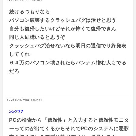
続けるつもりなら
パソコン破壊するクラッシュバグは治せと思う
自分も復帰したいけどそれが怖くて復帰できん
同じ人結構いると思うぞ
クラッシュバグ治せないなら明日の通信でサ終発表
してくれ
６４万のパソコン壊されたらバンナム憎む人もでる
だろ
522: ID:OMmzicoi.net
>>277
PCの検索から「信頼性」と入力すると信頼性モニタ
ーってのが出てくるからそれでPCのシステムに悪影