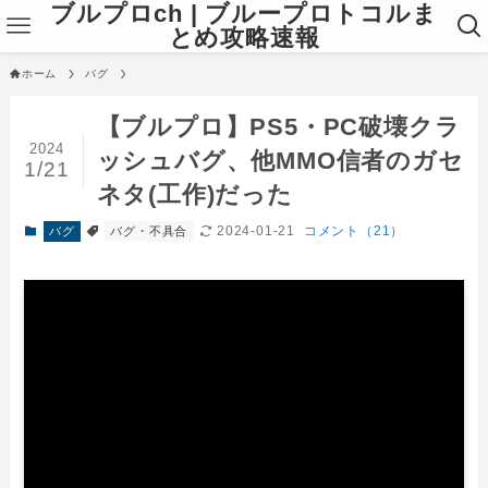
ブルプロch | ブループロトコルま
とめ攻略速報
ホーム
バグ
【ブルプロ】PS5・PC破壊クラ
2024
ッシュバグ、他MMO信者のガセ
1/21
ネタ(工作)だった
2024-01-21
コメント（21）
バグ
バグ・不具合