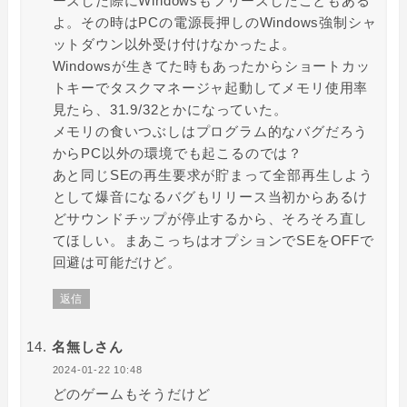
ーズした際にWindowsもフリーズしたこともある
よ。その時はPCの電源長押しのWindows強制シャ
ットダウン以外受け付けなかったよ。
Windowsが生きてた時もあったからショートカッ
トキーでタスクマネージャ起動してメモリ使用率
見たら、31.9/32とかになっていた。
メモリの食いつぶしはプログラム的なバグだろう
からPC以外の環境でも起こるのでは？
あと同じSEの再生要求が貯まって全部再生しよう
として爆音になるバグもリリース当初からあるけ
どサウンドチップが停止するから、そろそろ直し
てほしい。まあこっちはオプションでSEをOFFで
回避は可能だけど。
返信
名無しさん
2024-01-22 10:48
どのゲームもそうだけど