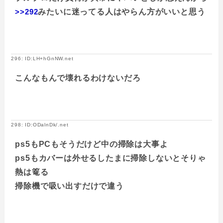
>>292
みたいに迷ってる人はやらん方がいいと思う
296: ID:LH+hGnNW.net
こんなもんで壊れるわけないだろ
298: ID:ODalnDk/.net
ps5もPCもそうだけど中の掃除は大事よ
ps5もカバーは外せるしたまに掃除しないとそりゃ
熱は篭る
掃除機で吸い出すだけで違う