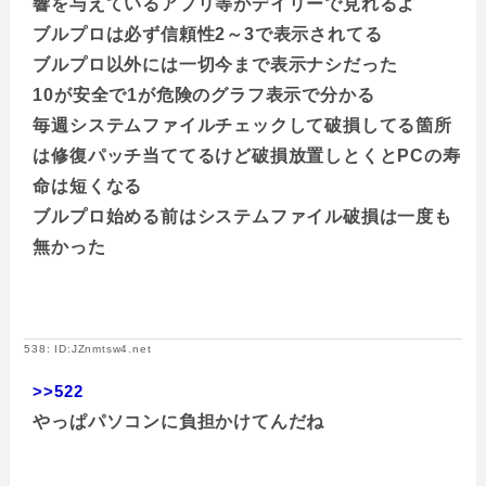
響を与えているアプリ等がデイリーで見れるよ
ブルプロは必ず信頼性2～3で表示されてる
ブルプロ以外には一切今まで表示ナシだった
10が安全で1が危険のグラフ表示で分かる
毎週システムファイルチェックして破損してる箇所
は修復パッチ当ててるけど破損放置しとくとPCの寿
命は短くなる
ブルプロ始める前はシステムファイル破損は一度も
無かった
538: ID:JZnmtsw4.net
>>522
やっぱパソコンに負担かけてんだね