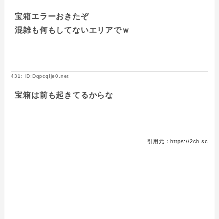
宝箱エラーおきたぞ
混雑も何もしてないエリアでｗ
431: ID:DqpcqIje0.net
宝箱は前も起きてるからな
引用元：https://2ch.sc