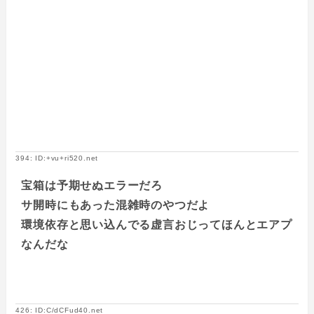
394: ID:+vu+ri520.net
宝箱は予期せぬエラーだろ
サ開時にもあった混雑時のやつだよ
環境依存と思い込んでる虚言おじってほんとエアプ
なんだな
426: ID:C/dCFud40.net