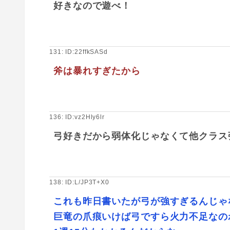
好きなので遊べ！
131: ID:22ffkSASd
斧は暴れすぎたから
136: ID:vz2Hly6lr
弓好きだから弱体化じゃなくて他クラス
138: ID:L/JP3T+X0
これも昨日書いたが弓が強すぎるんじゃ
巨竜の爪痕いけば弓ですら火力不足なの