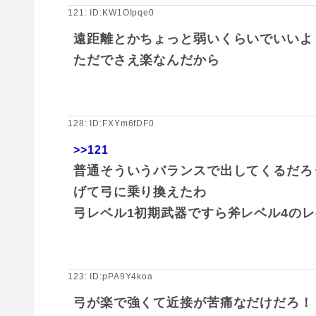
121: ID:KW1OIpqe0
遠距離とかちょっと弱いくらいでいいよ
ただでさえ楽なんだから
128: ID:FXYm6fDF0
>>121
普通そういうバランスで出してくるだろ
げて弓に乗り換えたわ
弓レベル1初期武器ですら斧レベル4のレ
123: ID:pPA9Y4koa
弓が楽で強くて近接が苦痛なだけだろ！