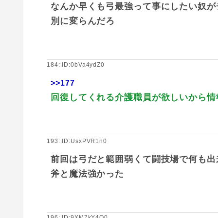
なんか早くも弓最強って事にしたい奴が
別に変らんだろ
184: ID:0bVa4ydZ0
>>177
回復してくれる介護職員が欲しいから情
193: ID:UsxPVR1n0
前回は弓だと範囲弱くて闘技場で何も出
斧と魔法強かった
196: ID:9XM7kY4Q0