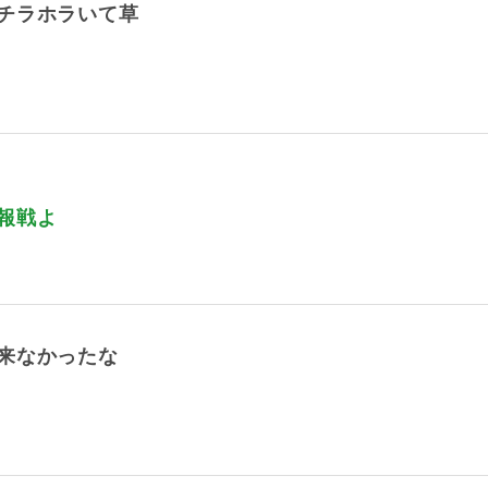
チラホラいて草
報戦よ
来なかったな