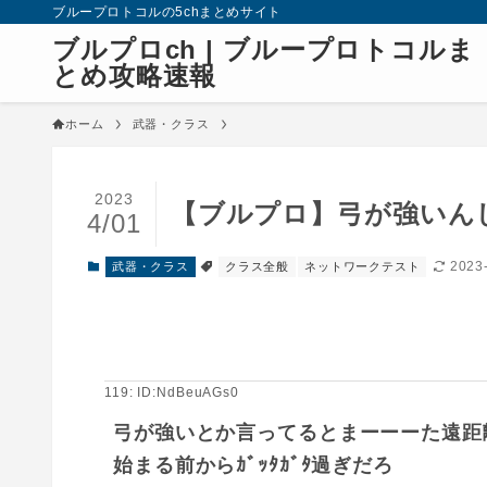
ブループロトコルの5chまとめサイト
ブルプロch | ブループロトコルま
とめ攻略速報
ホーム
武器・クラス
2023
【ブルプロ】弓が強いん
4/01
2023
武器・クラス
クラス全般
ネットワークテスト
119: ID:NdBeuAGs0
弓が強いとか言ってるとまーーーた遠距
始まる前からｶﾞｯﾀｶﾞﾀ過ぎだろ