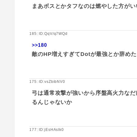
まあボスとかタフなのは燃やした方がい
185: ID:QqV/q7WQd
>>180
敵のHP増えすぎてDotが最強とか辞めた
175: ID:vsZbibNV0
弓は通常攻撃が強いから序盤高火力なだ
るんじゃないか
177: ID:jEsHAsIk0