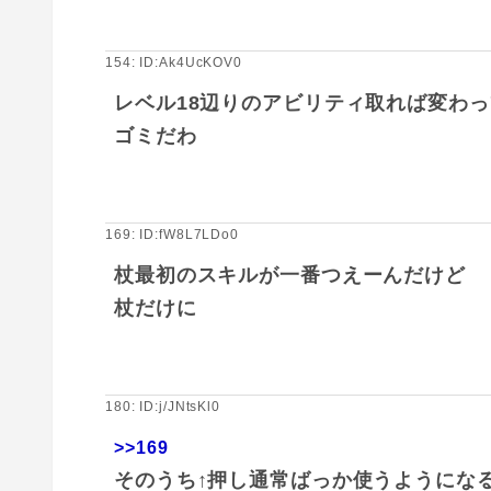
154: ID:Ak4UcKOV0
レベル18辺りのアビリティ取れば変わ
ゴミだわ
169: ID:fW8L7LDo0
杖最初のスキルが一番つえーんだけど
杖だけに
180: ID:j/JNtsKl0
>>169
そのうち↑押し通常ばっか使うようにな