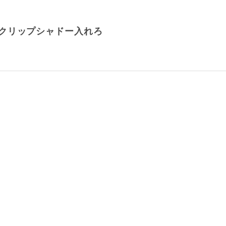
クリップシャドー入れろ