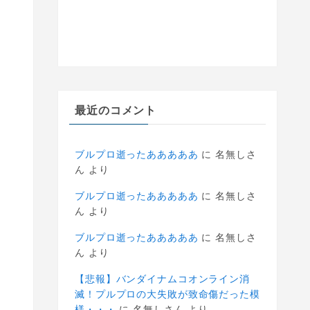
最近のコメント
ブルプロ逝ったあああああ
に
名無しさ
ん
より
ブルプロ逝ったあああああ
に
名無しさ
ん
より
ブルプロ逝ったあああああ
に
名無しさ
ん
より
【悲報】バンダイナムコオンライン消
滅！プルプロの大失敗が致命傷だった模
様・・・
に
名無しさん
より