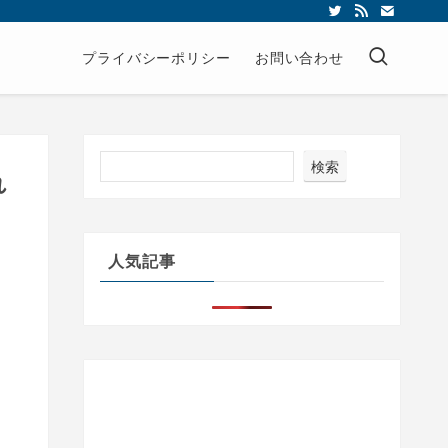
プライバシーポリシー
お問い合わせ
検索
れ
人気記事