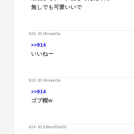
無しでも可愛いいで
920: ID:lKivvaI3a
>>914
いいねー
923: ID:lKivvaI3a
>>914
ゴブ帽w
924: ID:EWonFOe50