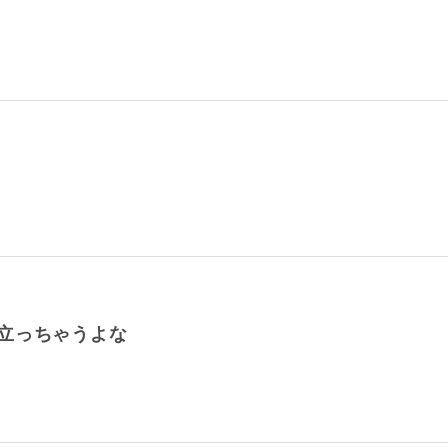
立っちゃうよな