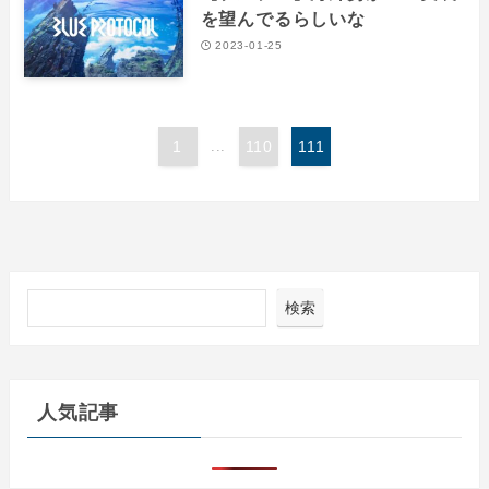
を望んでるらしいな
2023-01-25
1
...
110
111
検索
人気記事