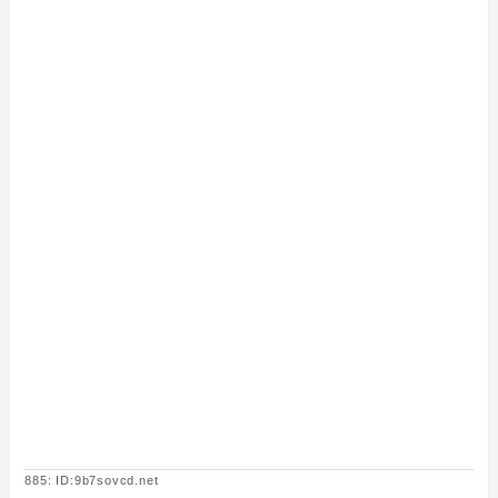
885: ID:9b7sovcd.net