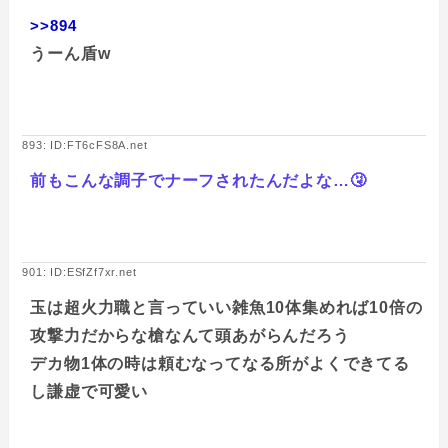
>>894
うーん盾w
893: ID:FT6cFS8A.net
前もこんな調子でナーフされたんだよな…🤧
901: ID:ESfZf7xr.net
玉は超火力職と言っていい雑魚10体集めれば10倍の
攻撃力だからな槍なんて頭あがらんだろう
デカ物1体の時は頼むなってなる所がよくできてる
し謙虚で可愛い