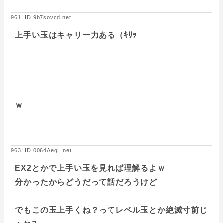
961: ID:9b7sovcd.net
上手い玉はキャリー力ある（ｷﾘｯ
ｗ
963: ID:0064AeqL.net
EX2とかで上手い玉を見れば理解るよｗ
分かったからどうだって話だろうけど
でもこの玉上手くね？ってレベル玉とか絶滅寸前じ