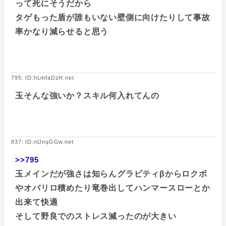
って死にそうだから
タゲもった盾が誰もいない壁側に向けたりして事故
率かなり減らせると思う
795: ID:hLmfaDzH.net
玉そんな強いか？スキル何入れてんの
837: ID:nlJnqGGw.net
>>795
玉メインだが強さは知らんグラビティβからロクボ
やオバリロ積めたり竜巻出してハンマースローとか
出来て快適
そして野良でのストレス減ったのが大きい