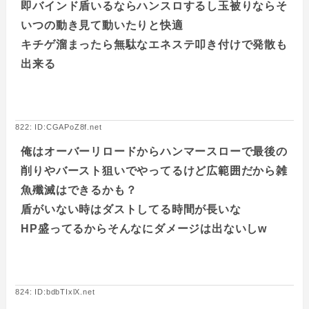
即バインド盾いるならハンスロするし玉被りならそ
いつの動き見て動いたりと快適
キチゲ溜まったら無駄なエネステ叩き付けで発散も
出来る
822: ID:CGAPoZ8f.net
俺はオーバーリロードからハンマースローで最後の
削りやバースト狙いでやってるけど広範囲だから雑
魚殲滅はできるかも？
盾がいない時はダストしてる時間が長いな
HP盛ってるからそんなにダメージは出ないしw
824: ID:bdbTIxlX.net