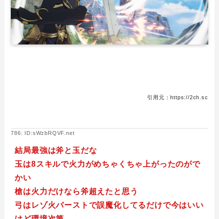
引用元：https://2ch.sc
786: ID:sWzbRQVF.net
結局最強は斧と玉だな
玉は8スキルで火力がめちゃくちゃ上がったのがで
かい
槍は火力だけなら斧超えたと思う
弓はレゾ火バーストで誤魔化してるだけで今はいい
けど環境次第