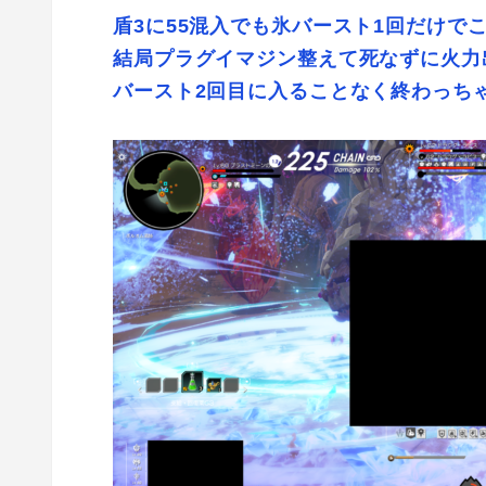
盾3に55混入でも氷バースト1回だけで
結局プラグイマジン整えて死なずに火力
バースト2回目に入ることなく終わっち