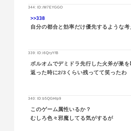
344: ID:/M7EYGGO
>>338
自分の都合と効率だけ優先するような考
339: ID:i6QryYfB
ボルオムでデミドラ先行した火斧が巣を
返った時に2/3くらい残ってて笑ったわ
340: ID:b5QGHIp9
このゲーム属性いるか？
むしろ色々邪魔してる気がするが