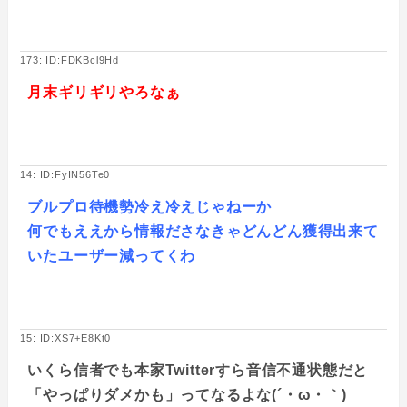
173: ID:FDKBcl9Hd
月末ギリギリやろなぁ
14: ID:FyIN56Te0
ブルプロ待機勢冷え冷えじゃねーか
何でもええから情報ださなきゃどんどん獲得出来て
いたユーザー減ってくわ
15: ID:XS7+E8Kt0
いくら信者でも本家Twitterすら音信不通状態だと
「やっぱりダメかも」ってなるよな(´・ω・｀)