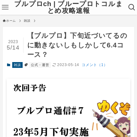
ブルプロch | ブループロトコルま
とめ攻略速報
ホーム
雑談
【ブルプロ】下旬近づいてるの
2023
に動きないしもしかして6.4コ
5/14
ース？
2023-05-14
コメント（1）
雑談
公式・運営