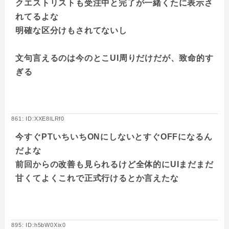
クエストリストも受注中と完了が一緒くたに表示さ
れてるよな
明確な区分けもされてないし
文句言えるのは今のとこUI周りだけだが、致命的す
ぎる
861: ID:XXE8lLRf0
今すぐPTいちいちONにしないとすぐOFFになるん
だよな
前回からの改善も見られるけど全体的にUIまだまだ
甘くてよくこれで正式行けるとか言えたな
895: ID:h5bW0Xix0