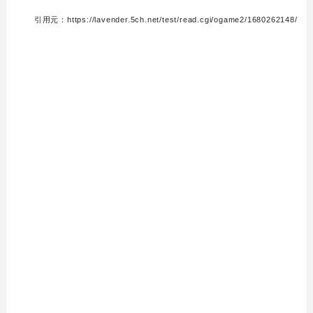
引用元：https://lavender.5ch.net/test/read.cgi/ogame2/1680262148/