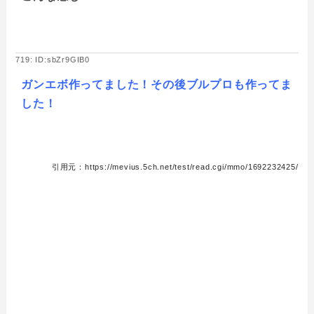
719: ID:sbZr9GIB0
ガンエボ作ってました！その後ブルプロも作ってま
した！
引用元：https://mevius.5ch.net/test/read.cgi/mmo/1692232425/