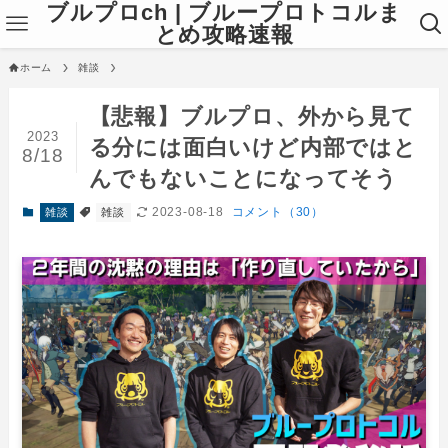
ブルプロch | ブループロトコルま
とめ攻略速報
ホーム
雑談
【悲報】ブルプロ、外から見て
2023
る分には面白いけど内部ではと
8/18
んでもないことになってそう
2023-08-18
コメント（30）
雑談
雑談