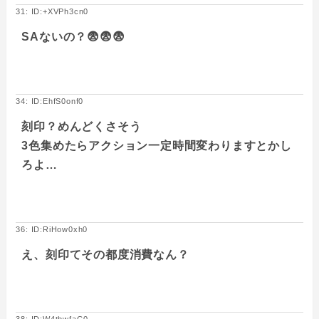
31: ID:+XVPh3cn0
SAないの？😨😨😨
34: ID:EhfS0onf0
刻印？めんどくさそう
3色集めたらアクション一定時間変わりますとかし
ろよ…
36: ID:RiHow0xh0
え、刻印てその都度消費なん？
38: ID:W4tbwfaG0