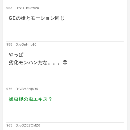
953: ID:vO1B08wV0
GEの槍とモーション同じ
955: ID:gQuHjIo10
やっぱ
劣化モンハンだな。。。🥺
976: ID:VAm2Hj8R0
操虫棍の虫エキス？
963: ID:uOZE7CMZ0