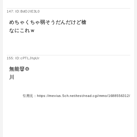
147: ID:BdOJIE3L0
めちゃくちゃ弱そうだんだけど槍
なにこれｗ
155: ID:cPTLJhpUr
無能👹🍲
川
引用元：https://mevius.5ch.net/test/read.cgi/mmo/1688556312/