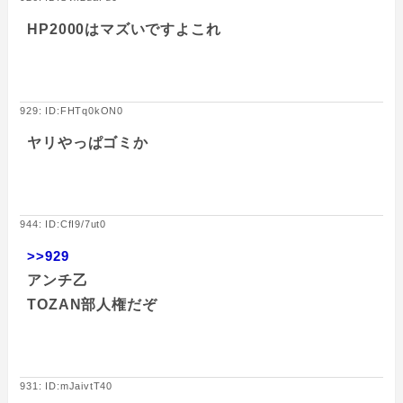
HP2000はマズいですよこれ
929: ID:FHTq0kON0
ヤリやっぱゴミか
944: ID:CfI9/7ut0
>>929
アンチ乙
TOZAN部人権だぞ
931: ID:mJaivtT40