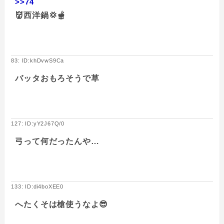
>>74
👹西洋鍋💢🫕
83: ID:khDvwS9Ca
バッタおもろそうで草
127: ID:yY2J67Q/0
弓って何だったんや…
133: ID:di4boXEE0
へたくそは槍使うなよ😎