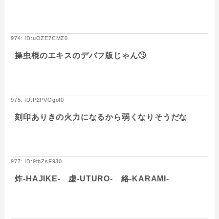
974: ID:uOZE7CMZ0
操虫棍のエキスのデバフ版じゃん🙄
975: ID:P2PVOgof0
刻印ありきの火力になるから弱くなりそうだな
977: ID:9thZsF930
炸-HAJIKE- 虚-UTURO- 絡-KARAMI-