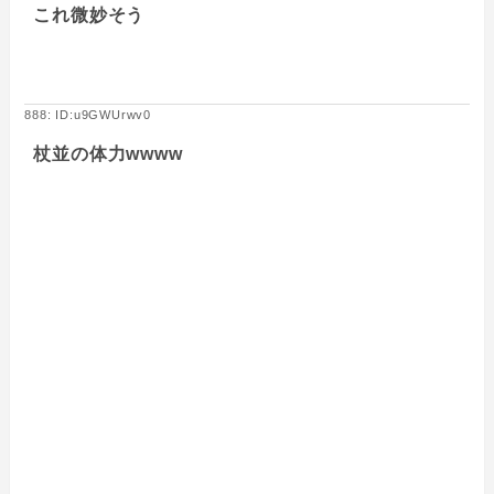
これ微妙そう
888: ID:u9GWUrwv0
杖並の体力wwww