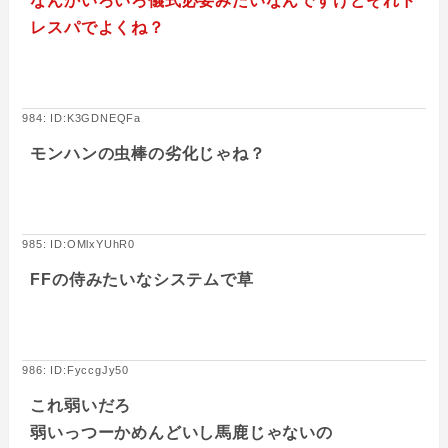
なんかいろいろ儀式必要みたいなんですけどそれド
レスパでよくね？
984: ID:K3GDNEQFa
モンハンの虫棒の劣化じゃね？
985: ID:OMlxYUhR0
FFの侍みたいなシステムで草
986: ID:FyccgJy50
これ弱いだろ
弱いっつーかめんどいし馬鹿じゃないの