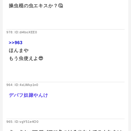
操虫棍の虫エキスか？🤔
978: ID:di4boXEE0
>>963
ほんまや
もう虫使えよ😎
964: ID:4xLWkp1n0
デバフ奴隷やんけ
965: ID:vgY51e4O0