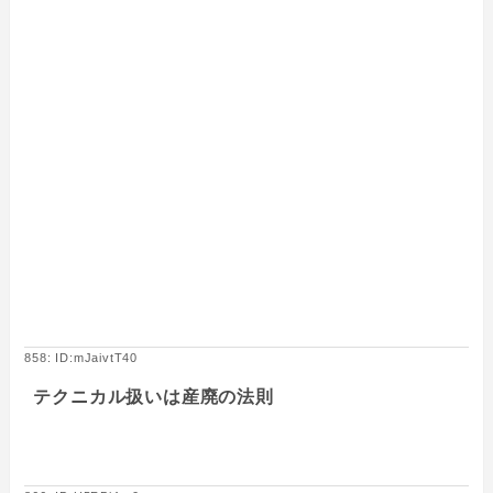
858: ID:mJaivtT40
テクニカル扱いは産廃の法則