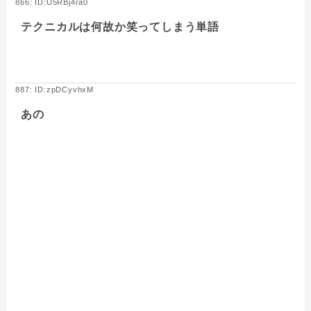
866: ID:U5RBj4ra0
テクニカルは何故か笑ってしまう単語
887: ID:zpDCyvhxM
あの