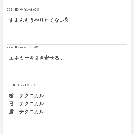
993: ID:W4tbwfaG0
すまんもうやりたくない✋
999: ID:er7dcTTd0
エネミーを引き寄せる…
28: ID:rS5H7tG60
槍 テクニカル
弓 テクニカル
盾 テクニカル