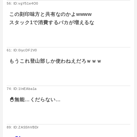
56: ID:vgY51e4O0
この刻印味方と共有なのかよwwww
スタック1で消費するバカが増えるな
61: ID:0iycDF2V0
もうこれ登山部しか使わねえだろｗｗｗ
74: ID:1InEAba1a
🐣無能…くだらない…
89: ID:ZASShVBDr