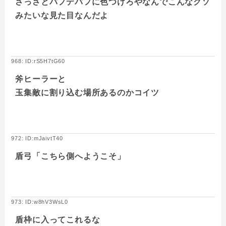
さっさとバフデバフに色つけろやなんでこんなクソ
みたいな見た目なんだよ
968: ID:rS5H7tG60
斧ヒーラーと
玉集敵に割り込む場所あるのかコイツ
972: ID:mJaivtT40
盾弓「こちら側へようこそ」
973: ID:w8hV3WsL0
盾枠に入ってこれるな