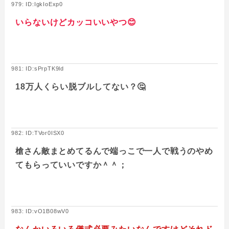
979: ID:IgkIoExp0
いらないけどカッコいいやつ😊
981: ID:sPrpTK9ld
18万人くらい脱ブルしてない？🤔
982: ID:TVor0ISX0
槍さん敵まとめてるんで端っこで一人で戦うのやめ
てもらっていいですか＾＾；
983: ID:vO1B08wV0