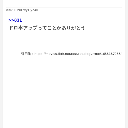
836: ID:bHwyCyc40
>>831
ドロ率アップってことかありがとう
引用元：https://mevius.5ch.net/test/read.cgi/mmo/1688187063/