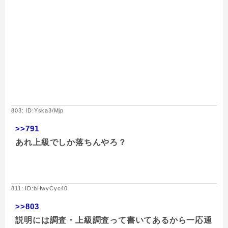
803: ID:Yska3/Mjp
>>791
あれ上級でしか落ちんやろ？
811: ID:bHwyCyc40
>>803
説明には調査・上級調査って書いてあるから一応通