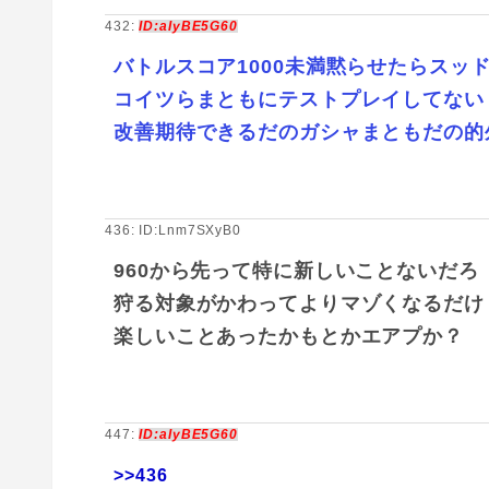
432:
ID:aIyBE5G60
バトルスコア1000未満黙らせたらスッド
コイツらまともにテストプレイしてない
改善期待できるだのガシャまともだの的
436: ID:Lnm7SXyB0
960から先って特に新しいことないだろ
狩る対象がかわってよりマゾくなるだけ
楽しいことあったかもとかエアプか？
447:
ID:aIyBE5G60
>>436