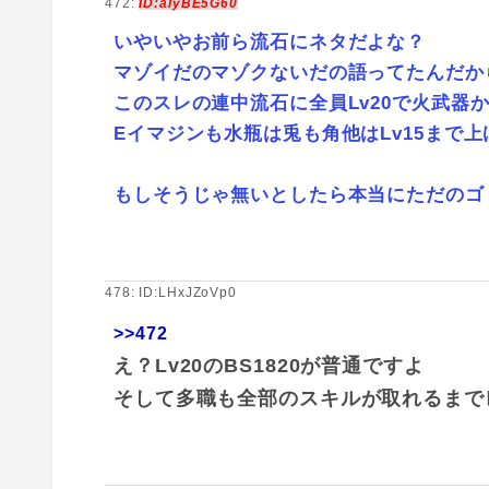
472:
ID:aIyBE5G60
いやいやお前ら流石にネタだよな？
マゾイだのマゾクないだの語ってたんだか
このスレの連中流石に全員Lv20で火武器
Eイマジンも水瓶は兎も角他はLv15まで
もしそうじゃ無いとしたら本当にただのゴ
478: ID:LHxJZoVp0
>>472
え？Lv20のBS1820が普通ですよ
そして多職も全部のスキルが取れるまで