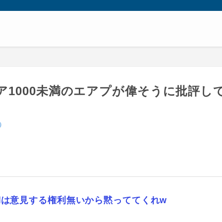
1000未満のエアプが偉そうに批評し
）
満は意見する権利無いから黙っててくれw