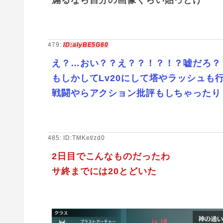
煽るなら自分の画像くらい貼っとけ
479:
ID:aIyBE5G60
え？…おい？？え？？！？！？嘘だろ？
もしかしてLv20にして塔やラッシュも
戦闘やらアクション批評もしちゃったり
485: ID:TMKet/zd0
2日目でこんなものだったわ
サ終までには20とどいた