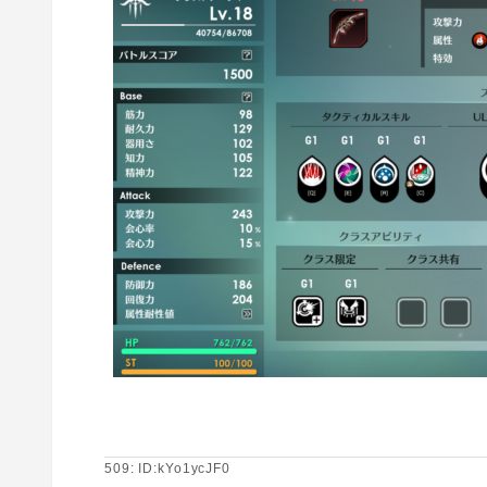
509: ID:kYo1ycJF0