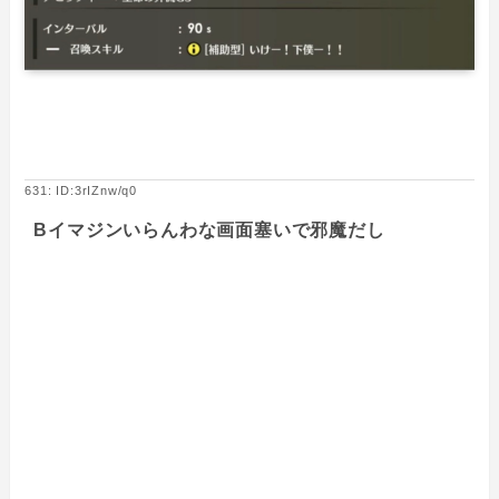
631: ID:3rIZnw/q0
Bイマジンいらんわな画面塞いで邪魔だし