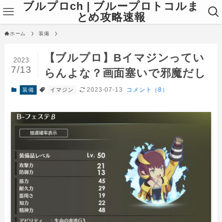
ブルプロch | ブループロトコルま
とめ攻略速報
ホーム
装備
【ブルプロ】Bイマジンってい
2023
7/13
らんよな？画面塞いで邪魔だし
2023-07-13
コメント（8）
装備
イマジン