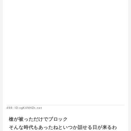
498: ID:xgK4NHZn.net
槍が被っただけでブロック
そんな時代もあったねといつか話せる日が来るわ