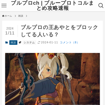
ブルプロch | ブループロトコルま
とめ攻略速報
ホーム
雑談
ブルプロの王あやとをブロック
2024
1/11
してる人いる？
2024-01-11
コメント（8）
雑談
システム