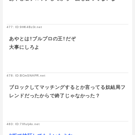
477: ID:9HK4Bz3r.net
あやとは†ブルプロの王†だぞ
大事にしろよ
478: ID:BCmSNAPR.net
ブロックしてマッチングするとか言ってる奴結局フ
レンドだったからで終了じゃなかった？
483: ID:7Xfulj4o.net