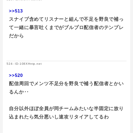
>>513
スナイプ含めてリスナーと組んで不足を野良で補っ
て一緒に暴言吐くまでがブルプロ配信者のテンプレ
だから
524: ID:108XHntp.net
>>520
配信周回でメンツ不足分を野良で補う配信者とかい
るんか‥
自分以外ほぼ全員が同チームみたいな半固定に放り
込まれたら気分悪いし速攻リタイアしてるわ