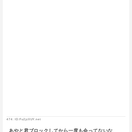
474: ID:Fu2jzXUY.net
あやと君ブロックしてから一度も会ってないな