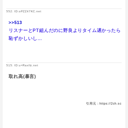
552: ID:oPZZ47KC.net
>>513
リスナーとPT組んだのに野良よりタイム遅かったら
恥ずかしいし…
515: ID:u+RaxIlz.net
取れ高(暴言)
引用元：https://2ch.sc