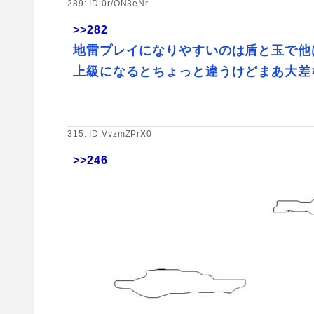
289: ID:0r/ON3eNr
>>282
地雷プレイになりやすいのは盾と玉で他
上級になるとちょっと違うけどまあ大差
315: ID:VvzmZPrX0
>>246