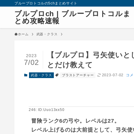
ブループロトコルの5chまとめサイト
ブルプロch | ブループロトコルま
とめ攻略速報
ホーム
武器・クラス
【ブルプロ】弓矢使いと
2023
7/02
とだけ教えて
2023-07-02
コメ
武器・クラス
ブラストアーチャー
246: ID:Uuo13xx50
冒険ランク6の弓や。レベルは27。
レベル上げるのは大前提として、弓矢使