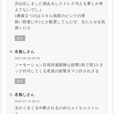
沢山出しました感あるしストレス与える事しか考
えてないでしょ
1番腹立つのはスキル負荷のピンクの煙
狭い部屋に4つとか配置してんだぜ、当たらせる気
満々だろ
返信
名無しさん
2023-06-28 08:00
ノーモーション目視回避困難な銃撃1発で雷1スタ
ック付与してくる産屋の狙撃兵マジ許されざる
返信
名無しさん
2023-07-13 08:51
玉のぐるぐる中断されるのめちゃくちゃストレ
ス。