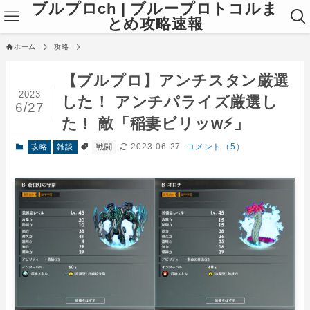
ブルプロch | ブループロトコルま
とめ攻略速報
ホーム
攻略
【ブルプロ】アンチスタン厳選
2023
した！ アンチパライズ厳選し
6/27
た！ 敵「稲妻ビリッw⚡」
2023-06-27
コメント（5）
攻略
雑談
戦闘