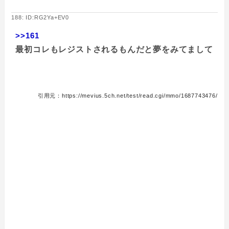
188: ID:RG2Ya+EV0
>>161
最初コレもレジストされるもんだと夢をみてまして
引用元：https://mevius.5ch.net/test/read.cgi/mmo/1687743476/