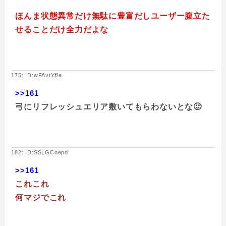
ほんま状態異常だけ無駄に豊富だしユーザー腹立た
せることだけ全力だよな
175: ID:wFAvtYf/a
>>161
弓にリフレッシュエリア敷いてもらわないとな🙂
182: ID:SSLGCoepd
>>161
これこれ
何マジでこれ