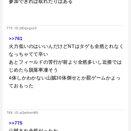
参加できれば取れたりはある
775: ID:jhDgvgzy0
>>761
火力低いのはいいんだけどNTはタゲも全然とれなく
なっちゃてて辛い
あとフィールドの苦行が前より全然多いし近接では
じめたら脱落率凄そう
4体しかわかない山賊30体倒せとか罰ゲームかよっ
ておもった
788: ID:aQwfeerM0
>>775
山賊あれ余裕だったわ