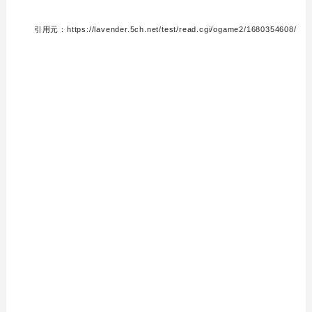
引用元：https://lavender.5ch.net/test/read.cgi/ogame2/1680354608/