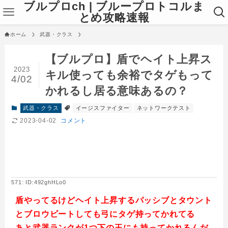
ブルプロch | ブループロトコルま
とめ攻略速報
ホーム
武器・クラス
【ブルプロ】盾でヘイト上昇ス
2023
キル使っても余裕でタゲもって
4/02
かれるし居る意味あるの？
武器・クラス
イージスファイター
ネットワークテスト
2023-04-02
コメント
571: ID:492ghHLo0
盾やってるけどヘイト上昇するパッシブとタウント
とブロウビートしても弓にタゲ持ってかれてる
あと武器ランクが1つ下の玉にも持ってかれるんだ