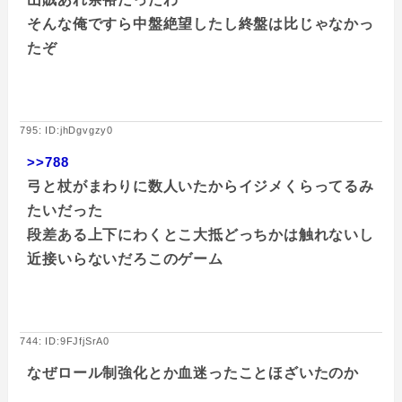
そんな俺ですら中盤絶望したし終盤は比じゃなかっ
たぞ
795: ID:jhDgvgzy0
>>788
弓と杖がまわりに数人いたからイジメくらってるみ
たいだった
段差ある上下にわくとこ大抵どっちかは触れないし
近接いらないだろこのゲーム
744: ID:9FJfjSrA0
なぜロール制強化とか血迷ったことほざいたのか