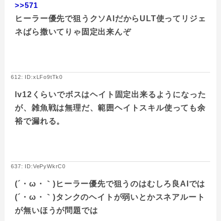
>>571
ヒーラー優先で狙うクソAIだからULT使ってリジェ
ネばら撒いてりゃ固定出来んぞ
612: ID:xLFo9tTk0
lv12くらいでボスはヘイト固定出来るようになった
が、雑魚戦は無理だ、範囲ヘイトスキル使っても余
裕で漏れる。
637: ID:VePyWkrC0
(´・ω・｀)ヒーラー優先で狙うのはむしろ良AIでは
(´・ω・｀)タンクのヘイトが弱いとかスネアルート
が無いほうが問題では