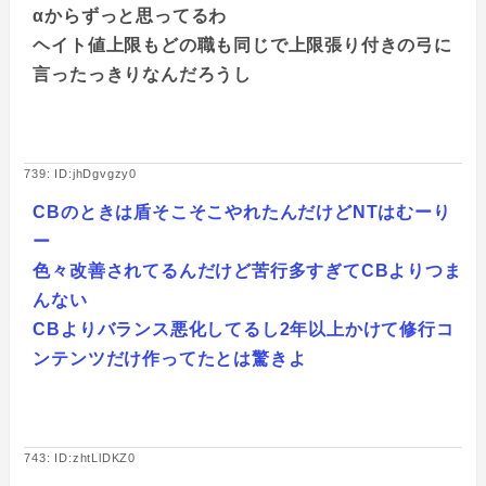
αからずっと思ってるわ
ヘイト値上限もどの職も同じで上限張り付きの弓に
言ったっきりなんだろうし
739: ID:jhDgvgzy0
CBのときは盾そこそこやれたんだけどNTはむーり
ー
色々改善されてるんだけど苦行多すぎてCBよりつま
んない
CBよりバランス悪化してるし2年以上かけて修行コ
ンテンツだけ作ってたとは驚きよ
743: ID:zhtLlDKZ0