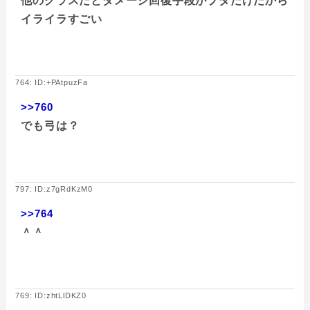
他のクラスだとダメージ回復手段がブダだけだから
イライラすごい
764: ID:+PAtpuzFa
>>760
でも弓は？
797: ID:z7gRdKzM0
>>764
＾＾
769: ID:zhtLlDKZ0