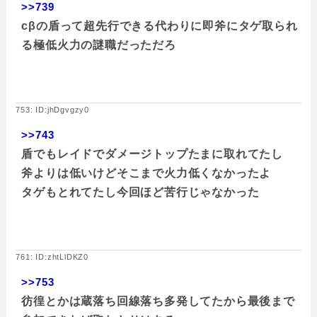
>>739
cβの盾って超先行できる代わりに即斧にタゲ取られ
る極低火力の謎職だっただろ
753: ID:jhDgvgzy0
>>743
盾でもレイドでダメージトップたまに取れてたし
斧よりは低いけどそこまで火力低くなかったよ
タゲもとれてたし今回ほど苦行じゃなかった
761: ID:zhtLlDKZ0
>>753
彷徨とかは蔵落ち回線落ち多発してたから最後まで