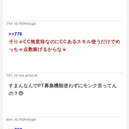
793: ID:RDf59cjg0
>>776
そりゃCC無意味なのにCCあるスキル使うだけでめ
っちゃ点数稼げるからなｗ
797: ID:8nLwt5zLM
すまんなんでPT募集機能使わずにモンク言ってん
の？🥺
804: ID:RDf59cjg0