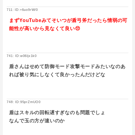
711: ID:+6uo9rW/0
まずYouTubeみてそいつが盾弓斧だったら情弱の可
能性が高いから見なくて良い😔
741: ID:w06ljx1k0
盾さんはせめて防御モード攻撃モードみたいなのあ
れば被り気にしなくて良かったんだけどな
748: ID:95prZmUO0
盾はスキルの回転遅すぎなのも問題でしょ
なんで玉の方が速いのか