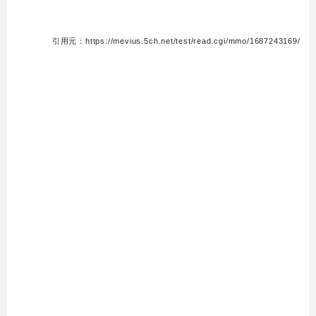
引用元：https://mevius.5ch.net/test/read.cgi/mmo/1687243169/