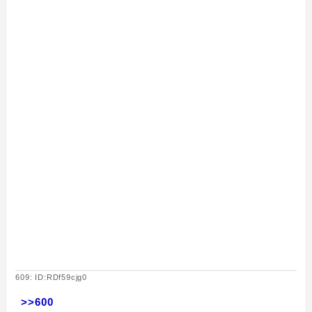
609: ID:RDf59cjg0
>>600