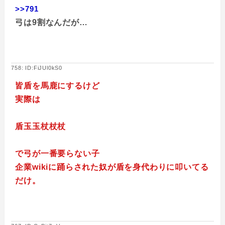
>>791
弓は9割なんだが…
758: ID:FiJUl0kS0
皆盾を馬鹿にするけど
実際は
盾玉玉杖杖杖
で弓が一番要らない子
企業wikiに踊らされた奴が盾を身代わりに叩いてる
だけ。