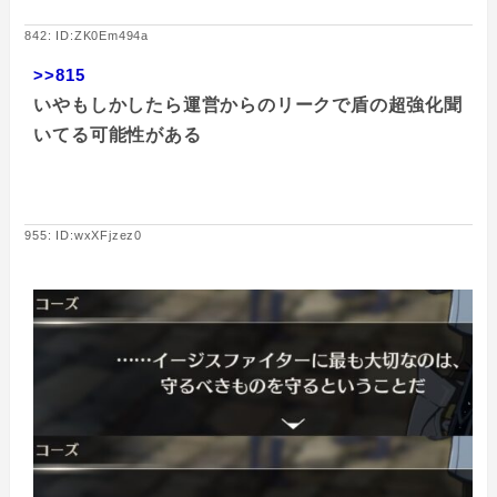
842: ID:ZK0Em494a
>>815
いやもしかしたら運営からのリークで盾の超強化聞
いてる可能性がある
955: ID:wxXFjzez0