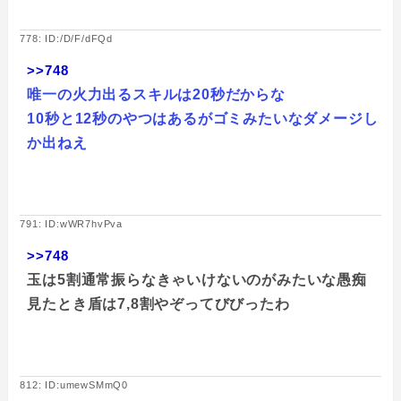
778: ID:/D/F/dFQd
>>748
唯一の火力出るスキルは20秒だからな
10秒と12秒のやつはあるがゴミみたいなダメージし
か出ねえ
791: ID:wWR7hvPva
>>748
玉は5割通常振らなきゃいけないのがみたいな愚痴
見たとき盾は7,8割やぞってびびったわ
812: ID:umewSMmQ0