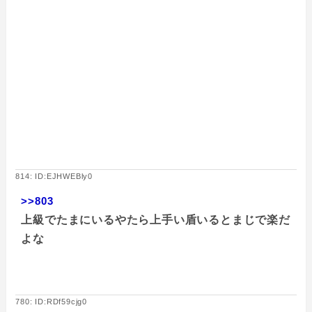
814: ID:EJHWEBly0
>>803
上級でたまにいるやたら上手い盾いるとまじで楽だ
よな
780: ID:RDf59cjg0