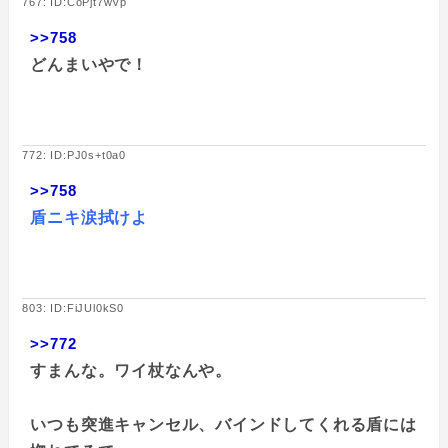
767: ID:CoPjt7wVp
>>758
どんまいやで！
772: ID:PJ0s+t0a0
>>758
盾ニキ涙拭けよ
803: ID:FiJUl0kS0
>>772
すまんな。ワイ杖なんや。
いつも突進キャンセル、バインドしてくれる盾には