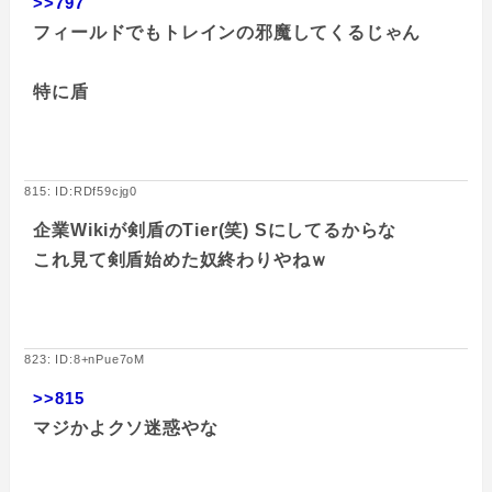
>>797
フィールドでもトレインの邪魔してくるじゃん
特に盾
815: ID:RDf59cjg0
企業Wikiが剣盾のTier(笑) Sにしてるからな
これ見て剣盾始めた奴終わりやねｗ
823: ID:8+nPue7oM
>>815
マジかよクソ迷惑やな