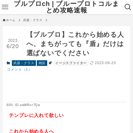
ブルプロch | ブループロトコルま
とめ攻略速報
ホーム
武器・クラス
【ブルプロ】これから始める人
2023
へ、まちがっても『盾』だけは
6/20
選ばないでください
2023-06-20
武器・クラス
雑談
イージスファイター
コメント（1）
600: ID:oaWRcr7Qa
テンプレに入れて欲しい
これから始める人へ