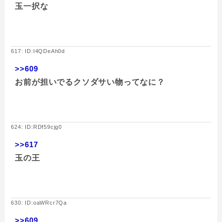
玉一択な
617: ID:I4QDeAh0d
>>609
お前が担いでるクソダサい物ってなに？
624: ID:RDf59cjg0
>>617
玉の王
630: ID:oaWRcr7Qa
>>609