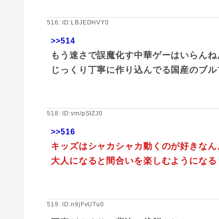
516: ID:LBJEDHVY0
>>514
もう速さで誤魔化す中華ゲーはいらんね
じっくり丁寧に作り込んでる国産のブル
518: ID:vm/pSIZJ0
>>516
キッズはシャカシャカ動くのが好きなん
大人になると間合いを楽しむようになる
519: ID:n9jFvUTu0