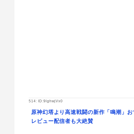
514: ID:9lghwjVx0
原神幻塔より高速戦闘の新作「鳴潮」お
レビュー配信者も大絶賛