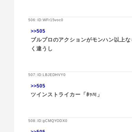
506: ID:WFr15voc0
>>505
ブルプロのアクションがモンハン以上な
く違うし
507: ID:LBJEDHVY0
>>505
ツインストライカー「ﾎｯﾊ!」
508: ID:gCMQYODX0
>>505