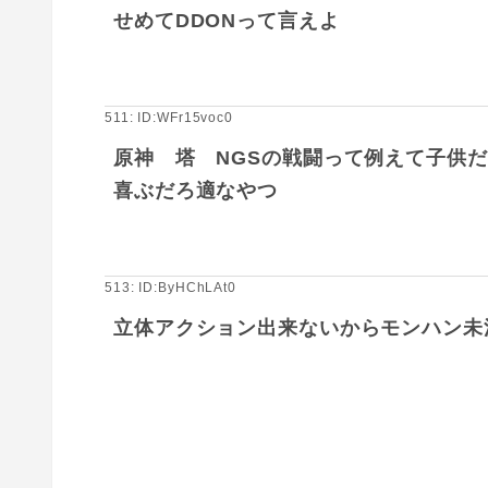
せめてDDONって言えよ
511: ID:WFr15voc0
原神 塔 NGSの戦闘って例えて子供
喜ぶだろ適なやつ
513: ID:ByHChLAt0
立体アクション出来ないからモンハン未