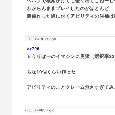
ヘルプで検索かけても全く出てこねーし
わからんままプレイしたのがほとんど
装備作った際に付くアビリティの候補は
854: ID:AODVG/2y0
>>706
Ｅうりぼーのイマジンに勇猛（選択率33
ちな10個くらい作った
アビリティのことクレーム無さすぎてみ
736: ID:v8PVl+sp0